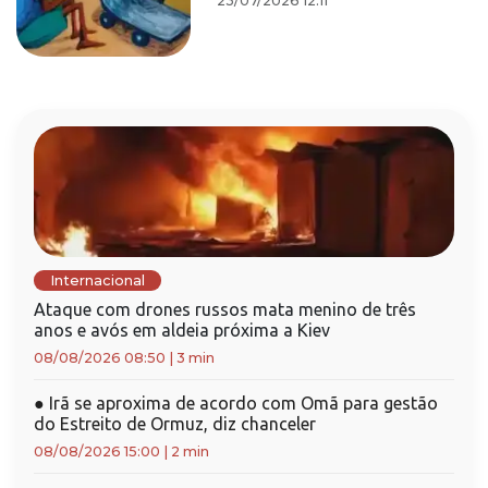
23/07/2026 12:11
Internacional
Ataque com drones russos mata menino de três
anos e avós em aldeia próxima a Kiev
08/08/2026 08:50
|
3 min
●
Irã se aproxima de acordo com Omã para gestão
do Estreito de Ormuz, diz chanceler
08/08/2026 15:00
|
2 min