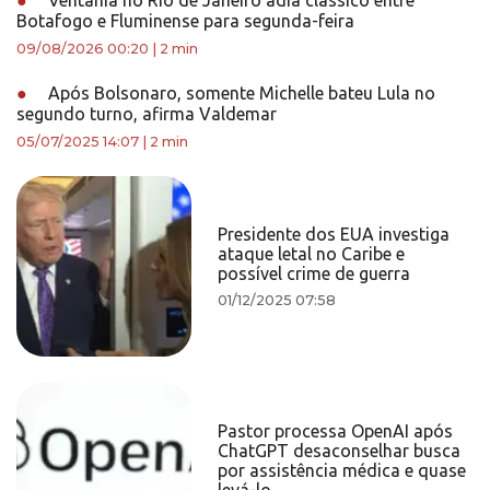
●
Ventania no Rio de Janeiro adia clássico entre
Botafogo e Fluminense para segunda-feira
09/08/2026 00:20
|
2 min
●
Após Bolsonaro, somente Michelle bateu Lula no
segundo turno, afirma Valdemar
05/07/2025 14:07
|
2 min
Presidente dos EUA investiga
ataque letal no Caribe e
possível crime de guerra
01/12/2025 07:58
Pastor processa OpenAI após
ChatGPT desaconselhar busca
por assistência médica e quase