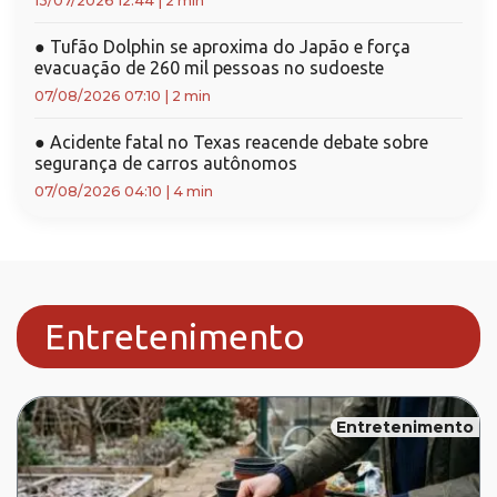
13/07/2026 12:44
|
2 min
●
Tufão Dolphin se aproxima do Japão e força
evacuação de 260 mil pessoas no sudoeste
07/08/2026 07:10
|
2 min
●
Acidente fatal no Texas reacende debate sobre
segurança de carros autônomos
07/08/2026 04:10
|
4 min
Entretenimento
Entretenimento