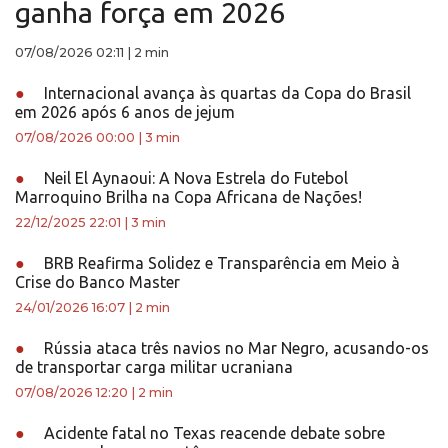
ganha força em 2026
07/08/2026 02:11
|
2 min
●
Internacional avança às quartas da Copa do Brasil
em 2026 após 6 anos de jejum
07/08/2026 00:00
|
3 min
●
Neil El Aynaoui: A Nova Estrela do Futebol
Marroquino Brilha na Copa Africana de Nações!
22/12/2025 22:01
|
3 min
●
BRB Reafirma Solidez e Transparência em Meio à
Crise do Banco Master
24/01/2026 16:07
|
2 min
●
Rússia ataca três navios no Mar Negro, acusando-os
de transportar carga militar ucraniana
07/08/2026 12:20
|
2 min
●
Acidente fatal no Texas reacende debate sobre