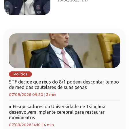
23/06/2025 12:17
Política
STF decide que réus do 8/1 podem descontar tempo
de medidas cautelares de suas penas
07/08/2026 09:50
|
3 min
●
Pesquisadores da Universidade de Tsinghua
desenvolvem implante cerebral para restaurar
movimentos
07/08/2026 14:10
|
4 min