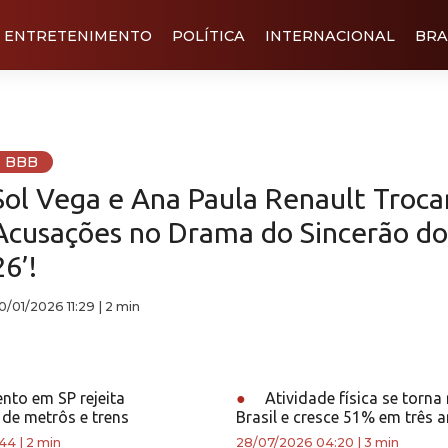
ENTRETENIMENTO
POLÍTICA
INTERNACIONAL
BRA
BBB
Sol Vega e Ana Paula Renault Troc
Acusações no Drama do Sincerão do
26’!
0/01/2026 11:29
|
2 min
nto em SP rejeita
●
Atividade física se torna
 de metrôs e trens
Brasil e cresce 51% em três 
:44
|
2 min
28/07/2026 04:20
|
3 min