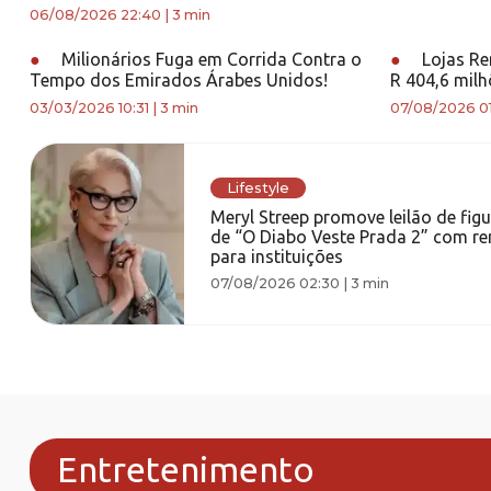
06/08/2026 22:40
|
3 min
●
Milionários Fuga em Corrida Contra o
●
Lojas Ren
Tempo dos Emirados Árabes Unidos!
R 404,6 milh
03/03/2026 10:31
|
3 min
07/08/2026 0
Lifestyle
Meryl Streep promove leilão de figu
de “O Diabo Veste Prada 2” com r
para instituições
07/08/2026 02:30
|
3 min
Entretenimento