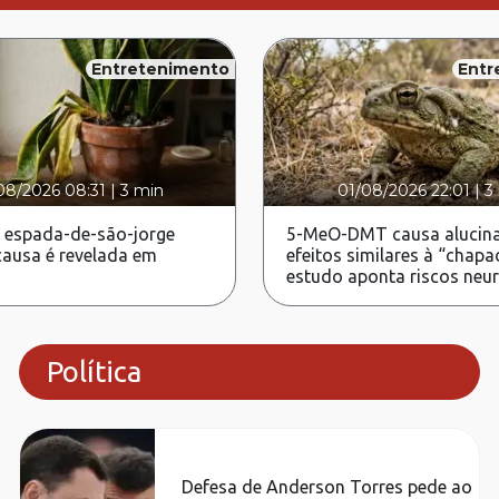
Entretenimento
Entr
08/2026 08:31
|
3 min
01/08/2026 22:01
|
3
 espada-de-são-jorge
5-MeO-DMT causa alucina
ausa é revelada em
efeitos similares à “chapa
estudo aponta riscos neu
Política
Defesa de Anderson Torres pede ao