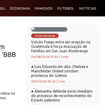
SIL
ECONOMIA
FAMOSOS
FUTEBOL
NOTÍCIAS
Internacional
Vulcão Fuego entra em erupção na
am
Guatemala e força evacuação de
famílias em San Juan Alotenango
 ‘BBB
04/08/2026 15:30
|
3 min
●
Luis Eduardo em alta: Chelsea e
Manchester United sondam
promessa do Grêmio
01/12/2025 16:45
|
1 min
●
Alemanha defende início imediato
 rotina no
do processo de reconhecimento do
anos
Estado palestino