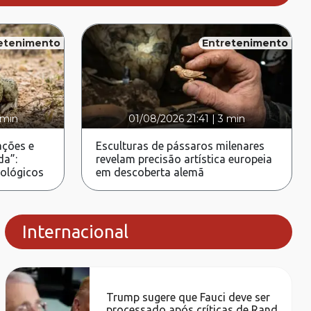
etenimento
Entretenimento
 min
01/08/2026 21:41
|
3 min
ções e
Esculturas de pássaros milenares
da”:
revelam precisão artística europeia
rológicos
em descoberta alemã
Internacional
Trump sugere que Fauci deve ser
processado após críticas de Rand