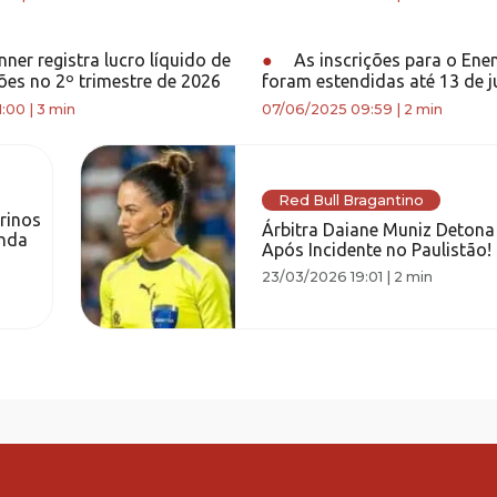
ner registra lucro líquido de
●
As inscrições para o En
ões no 2º trimestre de 2026
foram estendidas até 13 de 
1:00
|
3 min
07/06/2025 09:59
|
2 min
Red Bull Bragantino
rinos
Árbitra Daiane Muniz Deton
enda
Após Incidente no Paulistão!
23/03/2026 19:01
|
2 min