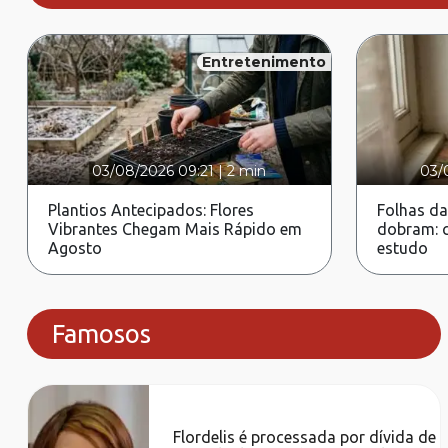
Entretenimento
03/08/2026 09:21
|
2 min
03/
Plantios Antecipados: Flores
Folhas da
Vibrantes Chegam Mais Rápido em
dobram: c
Agosto
estudo
Famosos
Flordelis é processada por dívida de