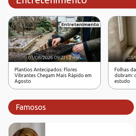
Entretenimento
03/08/2026 09:21
|
2 min
03/
Plantios Antecipados: Flores
Folhas da
Vibrantes Chegam Mais Rápido em
dobram: c
Agosto
estudo
Famosos