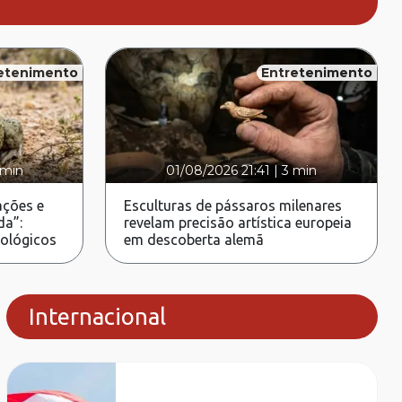
etenimento
Entretenimento
 min
01/08/2026 21:41
|
3 min
ções e
Esculturas de pássaros milenares
da”:
revelam precisão artística europeia
rológicos
em descoberta alemã
Internacional