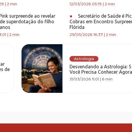
29
|
2 min
12/03/2026 05:19
|
2 min
ink surpreende ao revelar
●
Secretário de Saúde é Pi
de superdotação do filho
Cobras em Encontro Surpree
 anos
Flórida
:01
|
2 min
29/05/2026 16:37
|
2 min
Astrologia
ar
Desvendando a Astrologia: 5
es de
Você Precisa Conhecer Agora
31/03/2026 11:01
|
6 min