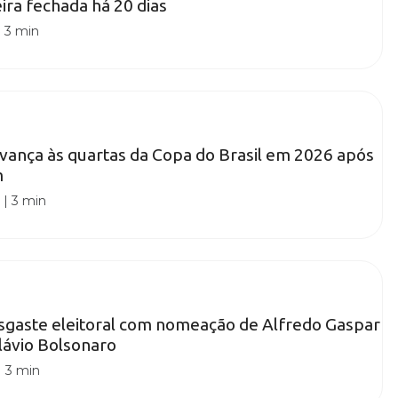
ira fechada há 20 dias
|
3 min
avança às quartas da Copa do Brasil em 2026 após
m
0
|
3 min
esgaste eleitoral com nomeação de Alfredo Gaspar
lávio Bolsonaro
|
3 min