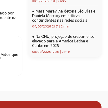
11/05/2026 11:31
|
2 min
●
Mara Maravilha detona Léo Dias e
cado por
Daniela Mercury em críticas
ndente na
contundentes nas redes sociais
04/05/2026 21:51
|
2 min
●
Na ONU, projeção de crescimento
elevado para a América Latina e
Caribe em 2025
05/08/2025 17:28
|
2 min
 Mitos que
!