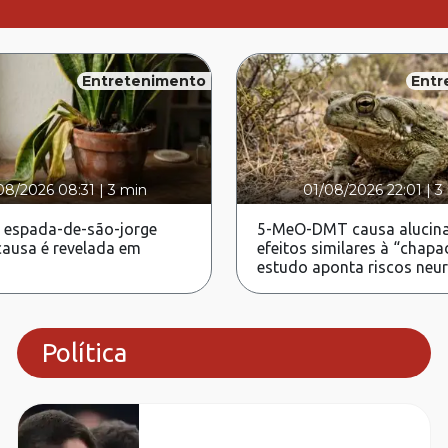
Entretenimento
Entr
08/2026 08:31
|
3 min
01/08/2026 22:01
|
3
 espada-de-são-jorge
5-MeO-DMT causa alucina
ausa é revelada em
efeitos similares à “chapa
estudo aponta riscos neu
Política