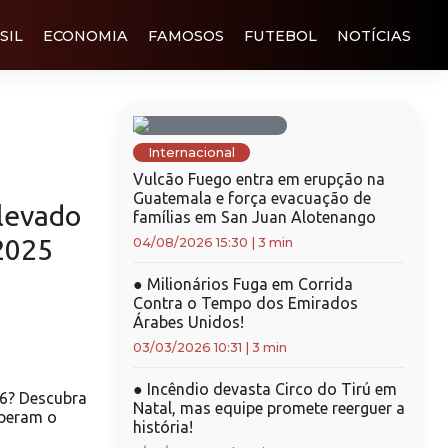
SIL
ECONOMIA
FAMOSOS
FUTEBOL
NOTÍCIAS
Internacional
Vulcão Fuego entra em erupção na
Guatemala e força evacuação de
levado
famílias em San Juan Alotenango
2025
04/08/2026 15:30
|
3 min
●
Milionários Fuga em Corrida
Contra o Tempo dos Emirados
Árabes Unidos!
03/03/2026 10:31
|
3 min
●
Incêndio devasta Circo do Tirú em
6? Descubra
Natal, mas equipe promete reerguer a
uperam o
história!