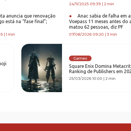
24/11/2025 09:39
|
2 min
ta anuncia que renovação
●
Anac sabia de falha em a
 está na “fase final”;
Voepass 11 meses antes do 
matou 62 pessoas, diz PF
05
|
1 min
07/08/2026 09:20
|
3 min
Games
oji
Square Enix Domina Metacriti
Ranking de Publishers em 20
25/03/2026 10:00
|
2 min