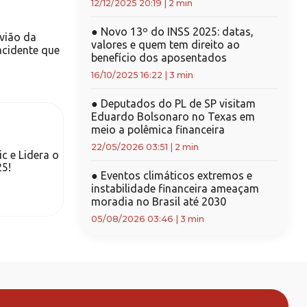
12/12/2025 20:19
|
2 min
●
Novo 13º do INSS 2025: datas,
vião da
valores e quem tem direito ao
acidente que
benefício dos aposentados
16/10/2025 16:22
|
3 min
●
Deputados do PL de SP visitam
Eduardo Bolsonaro no Texas em
meio a polêmica financeira
22/05/2026 03:51
|
2 min
c e Lidera o
25!
●
Eventos climáticos extremos e
instabilidade financeira ameaçam
moradia no Brasil até 2030
05/08/2026 03:46
|
3 min