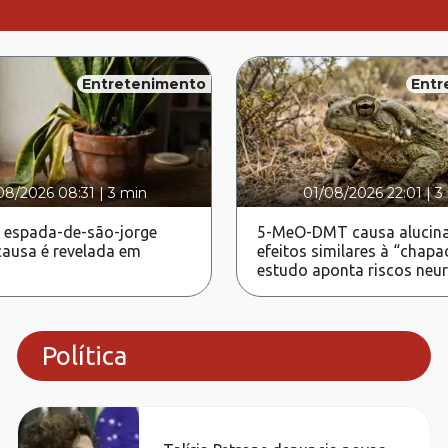
Entretenimento
Entr
08/2026 08:31
|
3 min
01/08/2026 22:01
|
3
 espada-de-são-jorge
5-MeO-DMT causa alucina
ausa é revelada em
efeitos similares à “chapa
estudo aponta riscos neu
Política