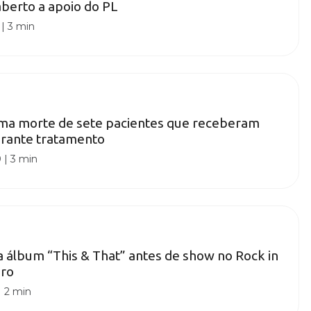
aberto a apoio do PL
|
3 min
irma morte de sete pacientes que receberam
urante tratamento
0
|
3 min
ça álbum “This & That” antes de show no Rock in
bro
|
2 min