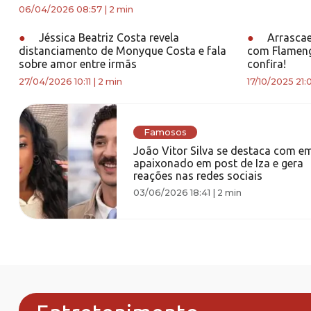
06/04/2026 08:57
|
2 min
●
Jéssica Beatriz Costa revela
●
Arrascae
distanciamento de Monyque Costa e fala
com Flamengo
sobre amor entre irmãs
confira!
27/04/2026 10:11
|
2 min
17/10/2025 21:
Famosos
João Vitor Silva se destaca com em
apaixonado em post de Iza e gera
reações nas redes sociais
03/06/2026 18:41
|
2 min