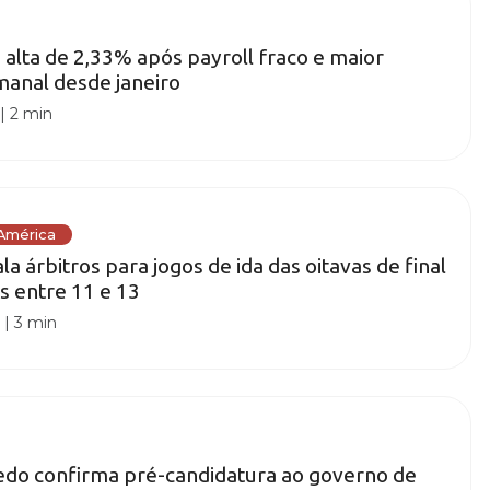
alta de 2,33% após payroll fraco e maior
manal desde janeiro
|
2 min
 América
 árbitros para jogos de ida das oitavas de final
s entre 11 e 13
0
|
3 min
edo confirma pré-candidatura ao governo de