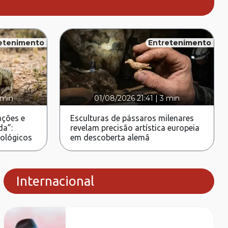
etenimento
Entretenimento
 min
01/08/2026 21:41
|
3 min
ções e
Esculturas de pássaros milenares
da”:
revelam precisão artística europeia
rológicos
em descoberta alemã
Internacional