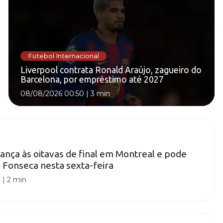
Futebol Internacional
Liverpool contrata Ronald Araújo, zagueiro do
Barcelona, por empréstimo até 2027
08/08/2026 00:50
|
3 min
ança às oitavas de final em Montreal e pode
 Fonseca nesta sexta-feira
0
|
2 min