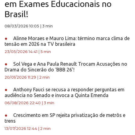
em Exames Educacionais no
Brasil!
08/03/2026 10:05
|
3 min
●
Alinne Moraes e Mauro Lima: término marca clima de
tensão em 2026 na TV brasileira
23/05/2026 14:41
|
5 min
●
Sol Vega e Ana Paula Renault Trocam Acusações no
Drama do Sincerão do ‘BBB 26’!
20/01/2026 11:29
|
2 min
●
Anthony Fauci se recusa a responder perguntas em
audiência no Senado e invoca a Quinta Emenda
06/08/2026 22:40
|
3 min
●
Crescimento em SP rejeita privatização de metrôs e
trens
13/07/2026 12:44
|
2 min