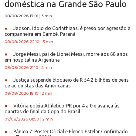
doméstica na Grande São Paulo
08/08/2026 17:01
|
3 min
●
Jadson, ídolo do Corinthians, é preso por agressão à
companheira em Cambé, Paraná
08/08/2026 22:10
|
3 min
●
Jorge Messi, pai de Lionel Messi, morre aos 68 anos
em hospital na Argentina
08/08/2026 21:10
|
3 min
●
Justiça suspende bloqueio de R 54,2 bilhões de bens
de acionistas das Americanas
08/08/2026 18:10
|
2 min
●
Vitória goleia Athletico-PR por 4 a 0 e avança às
quartas de final da Copa do Brasil
07/08/2026 01:50
|
2 min
●
Pânico 7: Poster Oficial e Elenco Estelar Confirmado