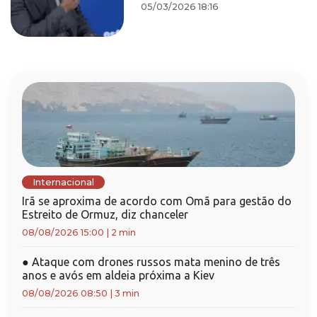
05/03/2026 18:16
Internacional
Irã se aproxima de acordo com Omã para gestão do
Estreito de Ormuz, diz chanceler
08/08/2026 15:00
|
2 min
●
Ataque com drones russos mata menino de três
anos e avós em aldeia próxima a Kiev
08/08/2026 08:50
|
3 min