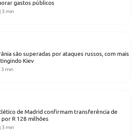
horar gastos públicos
|
3 min
ânia são superadas por ataques russos, com mais
atingindo Kiev
|
3 min
Atlético de Madrid confirmam transferência de
 por R 128 milhões
|
3 min