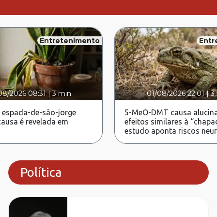
Entretenimento
Entr
08/2026 08:31
|
3 min
01/08/2026 22:01
|
3
 espada-de-são-jorge
5-MeO-DMT causa alucina
ausa é revelada em
efeitos similares à “chapa
estudo aponta riscos neu
Política