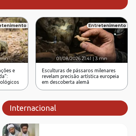
etenimento
Entretenimento
 min
01/08/2026 21:41
|
3 min
ções e
Esculturas de pássaros milenares
da”:
revelam precisão artística europeia
rológicos
em descoberta alemã
Internacional