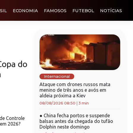
SIL
ECONOMIA
FAMOSOS
FUTEBOL
NOTÍCIAS
Copa do
m
Internacional
Ataque com drones russos mata
menino de três anos e avós em
aldeia próxima a Kiev
08/08/2026 08:50
|
3 min
●
China fecha portos e suspende
de Controle
balsas antes da chegada do tufão
 em 2026?
Dolphin neste domingo