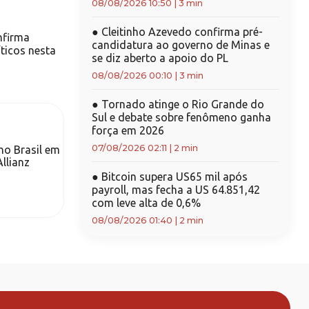
08/08/2026 10:50
|
3 min
●
Cleitinho Azevedo confirma pré-
nfirma
candidatura ao governo de Minas e
íticos nesta
se diz aberto a apoio do PL
08/08/2026 00:10
|
3 min
●
Tornado atinge o Rio Grande do
Sul e debate sobre fenômeno ganha
força em 2026
07/08/2026 02:11
|
2 min
no Brasil em
llianz
●
Bitcoin supera US65 mil após
payroll, mas fecha a US 64.851,42
com leve alta de 0,6%
08/08/2026 01:40
|
2 min