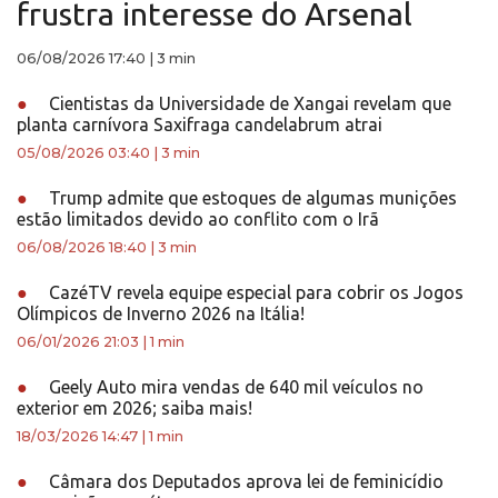
frustra interesse do Arsenal
06/08/2026 17:40
|
3 min
●
Cientistas da Universidade de Xangai revelam que
planta carnívora Saxifraga candelabrum atrai
05/08/2026 03:40
|
3 min
●
Trump admite que estoques de algumas munições
estão limitados devido ao conflito com o Irã
06/08/2026 18:40
|
3 min
●
CazéTV revela equipe especial para cobrir os Jogos
Olímpicos de Inverno 2026 na Itália!
06/01/2026 21:03
|
1 min
●
Geely Auto mira vendas de 640 mil veículos no
exterior em 2026; saiba mais!
18/03/2026 14:47
|
1 min
●
Câmara dos Deputados aprova lei de feminicídio