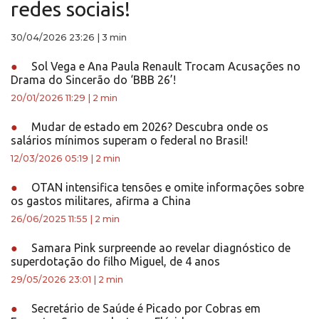
redes sociais!
30/04/2026 23:26
|
3 min
●
Sol Vega e Ana Paula Renault Trocam Acusações no
Drama do Sincerão do ‘BBB 26’!
20/01/2026 11:29
|
2 min
●
Mudar de estado em 2026? Descubra onde os
salários mínimos superam o federal no Brasil!
12/03/2026 05:19
|
2 min
●
OTAN intensifica tensões e omite informações sobre
os gastos militares, afirma a China
26/06/2025 11:55
|
2 min
●
Samara Pink surpreende ao revelar diagnóstico de
superdotação do filho Miguel, de 4 anos
29/05/2026 23:01
|
2 min
●
Secretário de Saúde é Picado por Cobras em