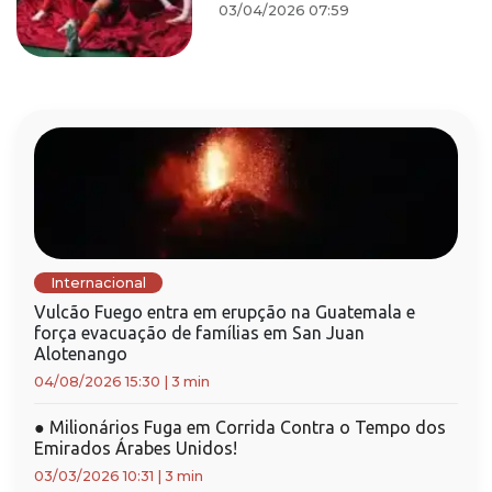
03/04/2026 07:59
Internacional
Vulcão Fuego entra em erupção na Guatemala e
força evacuação de famílias em San Juan
Alotenango
04/08/2026 15:30
|
3 min
●
Milionários Fuga em Corrida Contra o Tempo dos
Emirados Árabes Unidos!
03/03/2026 10:31
|
3 min