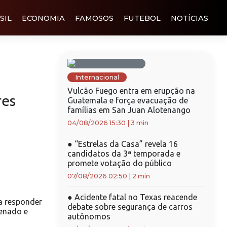
SIL
ECONOMIA
FAMOSOS
FUTEBOL
NOTÍCIAS
Internacional
Vulcão Fuego entra em erupção na
res
Guatemala e força evacuação de
famílias em San Juan Alotenango
04/08/2026 15:30
|
3 min
●
“Estrelas da Casa” revela 16
candidatos da 3ª temporada e
promete votação do público
07/08/2026 02:50
|
2 min
●
Acidente fatal no Texas reacende
a responder
debate sobre segurança de carros
Senado e
autônomos