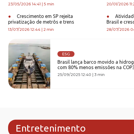
23/05/2026 14:41
|
5 min
20/01/2026 11:
●
Crescimento em SP rejeita
●
Atividade
privatização de metrôs e trens
Brasil e cre
13/07/2026 12:44
|
2 min
28/07/2026 0
ESG
Brasil lança barco movido a hidrog
com 80% menos emissões na COP
25/09/2025 12:40
|
3 min
Entretenimento