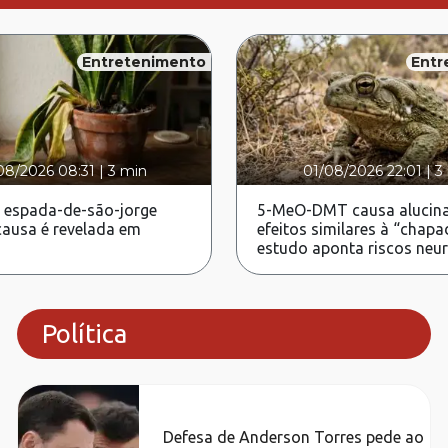
Entretenimento
Entr
08/2026 08:31
|
3 min
01/08/2026 22:01
|
3
 espada-de-são-jorge
5-MeO-DMT causa alucina
ausa é revelada em
efeitos similares à “chapa
estudo aponta riscos neu
Política
Defesa de Anderson Torres pede ao