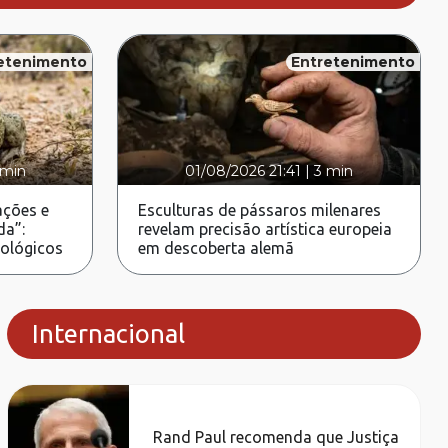
etenimento
Entretenimento
 min
01/08/2026 21:41
|
3 min
ções e
Esculturas de pássaros milenares
da”:
revelam precisão artística europeia
rológicos
em descoberta alemã
Internacional
Rand Paul recomenda que Justiça