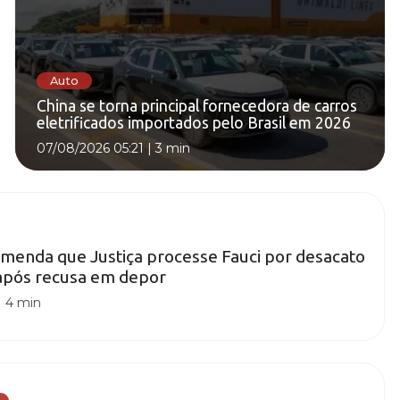
Auto
China se torna principal fornecedora de carros
eletrificados importados pelo Brasil em 2026
07/08/2026 05:21
|
3 min
menda que Justiça processe Fauci por desacato
após recusa em depor
|
4 min