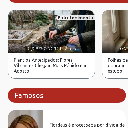
Entretenimento
03/08/2026 09:21
|
2 min
03/
Plantios Antecipados: Flores
Folhas da
Vibrantes Chegam Mais Rápido em
dobram: c
Agosto
estudo
Famosos
Flordelis é processada por dívida de