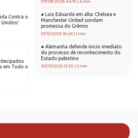
07/08/2026 04:10
|
4 min
●
Luis Eduardo em alta: Chelsea e
ida Contra o
Manchester United sondam
 Unidos!
promessa do Grêmio
01/12/2025 16:45
|
1 min
●
Alemanha defende início imediato
do processo de reconhecimento do
Estado palestino
ntecipados
as em Todo o
31/07/2025 13:25
|
3 min