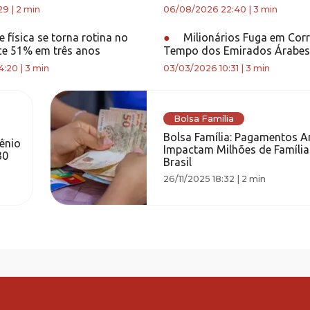
29
|
2 min
06/08/2026 22:40
|
3 min
 física se torna rotina no
●
Milionários Fuga em Corr
sce 51% em três anos
Tempo dos Emirados Árabes
4:20
|
3 min
03/03/2026 10:31
|
3 min
Bolsa Família
Bolsa Família: Pagamentos A
ênio
Impactam Milhões de Famíli
30
Brasil
26/11/2025 18:32
|
2 min