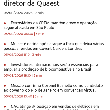
diretor da Quaest
05/08/2026 20:25
|
2 min
●
Ferroviários da CPTM mantêm greve e operação
segue afetada em São Paulo
05/08/2026 00:30
|
3 min
●
Mulher é detida após ataque a faca que deixa várias
pessoas feridas em Covent Garden, Londres
05/08/2026 11:10
|
3 min
●
Investidores internacionais serão essenciais para
ampliar a produção de biocombustíveis no Brasil
05/08/2026 18:10
|
3 min
●
Missão confirma Coronel Busnello como candidato
ao governo do Rio de Janeiro em convenção virtual
05/08/2026 10:40
|
3 min
●
GAC atinge 3ª posição em vendas de elétricos em