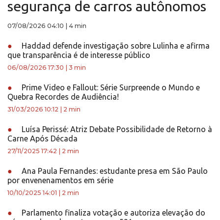
segurança de carros autônomos
07/08/2026 04:10
|
4 min
●
Haddad defende investigação sobre Lulinha e afirma
que transparência é de interesse público
06/08/2026 17:30
|
3 min
●
Prime Video e Fallout: Série Surpreende o Mundo e
Quebra Recordes de Audiência!
31/03/2026 10:12
|
2 min
●
Luísa Perissé: Atriz Debate Possibilidade de Retorno à
Carne Após Década
27/11/2025 17:42
|
2 min
●
Ana Paula Fernandes: estudante presa em São Paulo
por envenenamentos em série
10/10/2025 14:01
|
2 min
●
Parlamento finaliza votação e autoriza elevação do