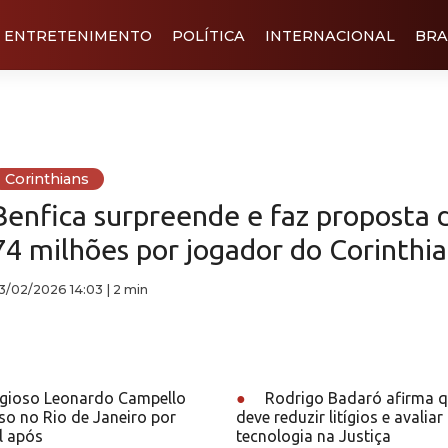
ENTRETENIMENTO
POLÍTICA
INTERNACIONAL
BRA
Corinthians
Benfica surpreende e faz proposta 
74 milhões por jogador do Corinthia
3/02/2026 14:03
|
2 min
ligioso Leonardo Campello
●
Rodrigo Badaró afirma qu
eso no Rio de Janeiro por
deve reduzir litígios e avalia
l após
tecnologia na Justiça