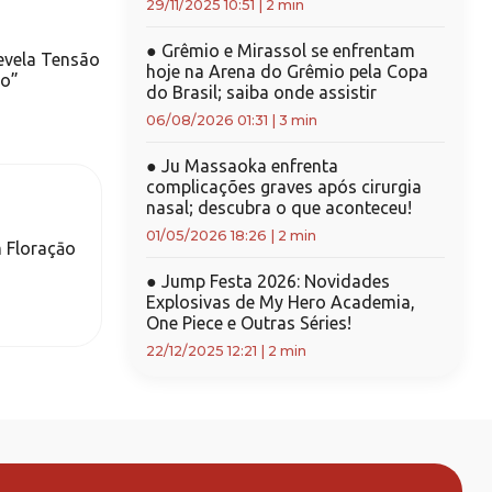
29/11/2025 10:51
|
2 min
●
Grêmio e Mirassol se enfrentam
evela Tensão
hoje na Arena do Grêmio pela Copa
to”
do Brasil; saiba onde assistir
06/08/2026 01:31
|
3 min
●
Ju Massaoka enfrenta
complicações graves após cirurgia
nasal; descubra o que aconteceu!
01/05/2026 18:26
|
2 min
 Floraçāo
●
Jump Festa 2026: Novidades
Explosivas de My Hero Academia,
One Piece e Outras Séries!
22/12/2025 12:21
|
2 min