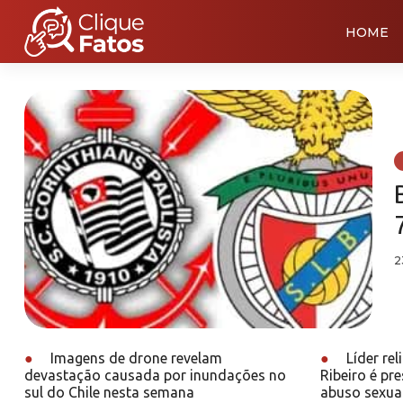
HOME
2
●
Imagens de drone revelam
●
Líder re
devastação causada por inundações no
Ribeiro é pr
sul do Chile nesta semana
abuso sexua