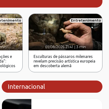
etenimento
Entretenimento
 min
01/08/2026 21:41
|
3 min
ções e
Esculturas de pássaros milenares
da”:
revelam precisão artística europeia
rológicos
em descoberta alemã
Internacional