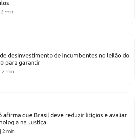
ulos
|
3 min
de desinvestimento de incumbentes no leilão do
0 para garantir
|
2 min
afirma que Brasil deve reduzir litígios e avaliar
nologia na Justiça
|
2 min