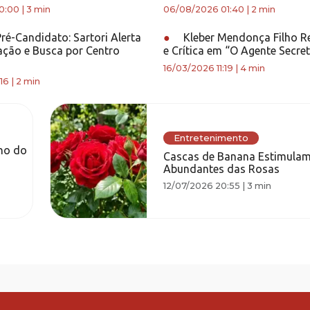
0:00
|
3 min
06/08/2026 01:40
|
2 min
ré-Candidato: Sartori Alerta
●
Kleber Mendonça Filho R
ação e Busca por Centro
e Crítica em “O Agente Secre
16/03/2026 11:19
|
4 min
16
|
2 min
Entretenimento
no do
Cascas de Banana Estimulam
Abundantes das Rosas
12/07/2026 20:55
|
3 min