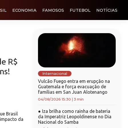
SIL
ECONOMIA
FAMOSOS
FUTEBOL
NOTÍCIAS
de R$
ns!
Internacional
Vulcão Fuego entra em erupção na
Guatemala e força evacuação de
famílias em San Juan Alotenango
04/08/2026 15:30
|
3 min
●
Iza brilha como rainha de bateria
e Brasil
da Imperatriz Leopoldinense no Dia
r impacto da
Nacional do Samba