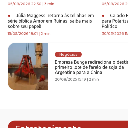
05/08/2026 22:30
|
3 min
05/08/2026 2
●
Júlia Maggessi retorna às telinhas em
●
Caiado P
série bíblica Amor em Ruínas; saiba mais
para Polariz
sobre seu papel!
Político
15/05/2026 18:01
|
2 min
30/03/2026 11:
Negócios
Empresa Bunge redireciona o desti
primeiro lote de farelo de soja da
Argentina para a China
20/08/2025 15:19
|
2 min