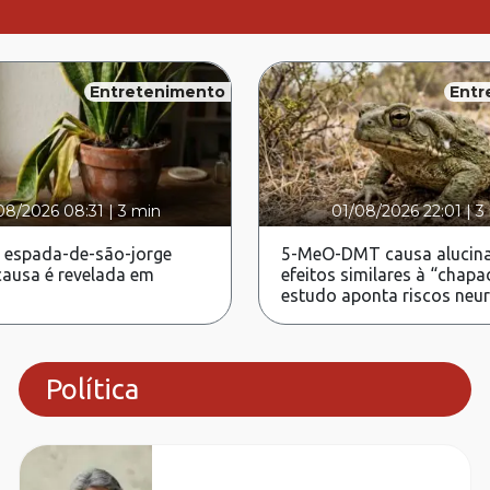
Entretenimento
Entr
08/2026 08:31
|
3 min
01/08/2026 22:01
|
3
 espada-de-são-jorge
5-MeO-DMT causa alucina
ausa é revelada em
efeitos similares à “chapa
estudo aponta riscos neu
Política