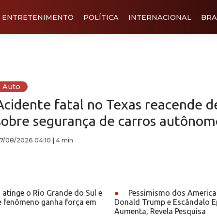
ENTRETENIMENTO
POLÍTICA
INTERNACIONAL
BRA
Auto
Acidente fatal no Texas reacende 
sobre segurança de carros autônom
7/08/2026 04:10
|
4 min
atinge o Rio Grande do Sul e
●
Pessimismo dos America
e fenômeno ganha força em
Donald Trump e Escândalo E
Aumenta, Revela Pesquisa