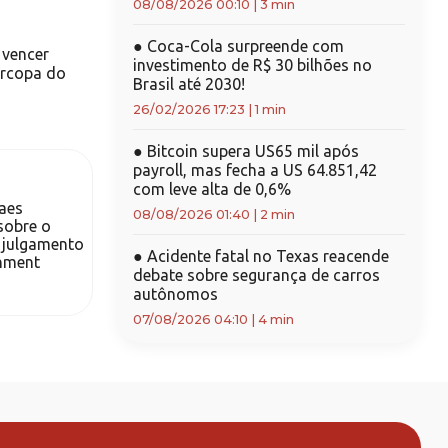
08/08/2026 00:10
|
3 min
●
Coca-Cola surpreende com
 vencer
investimento de R$ 30 bilhões no
ercopa do
Brasil até 2030!
26/02/2026 17:23
|
1 min
●
Bitcoin supera US65 mil após
payroll, mas fecha a US 64.851,42
com leve alta de 0,6%
aes
08/08/2026 01:40
|
2 min
sobre o
 julgamento
●
Acidente fatal no Texas reacende
hment
debate sobre segurança de carros
autônomos
07/08/2026 04:10
|
4 min