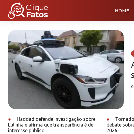
HOME
0
●
Haddad defende investigação sobre
●
Tornado 
Lulinha e afirma que transparência é de
debate sobr
interesse público
2026