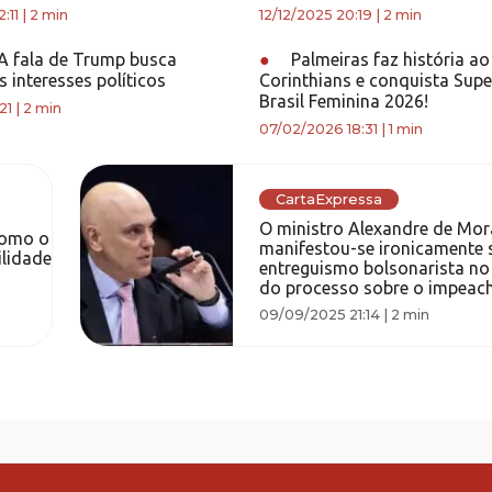
:11
|
2 min
12/12/2025 20:19
|
2 min
 A fala de Trump busca
●
Palmeiras faz história ao
s interesses políticos
Corinthians e conquista Sup
Brasil Feminina 2026!
21
|
2 min
07/02/2026 18:31
|
1 min
CartaExpressa
O ministro Alexandre de Mor
como o
manifestou-se ironicamente 
ilidade
entreguismo bolsonarista no
do processo sobre o impeac
09/09/2025 21:14
|
2 min