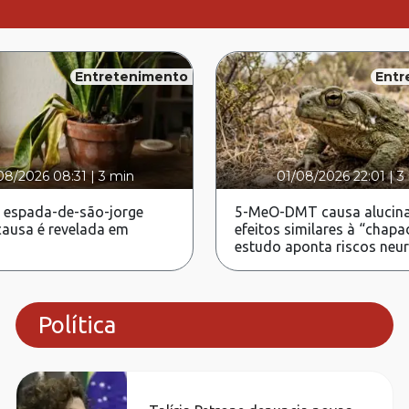
Entretenimento
Entr
08/2026 08:31
|
3 min
01/08/2026 22:01
|
3
 espada-de-são-jorge
5-MeO-DMT causa alucina
ausa é revelada em
efeitos similares à “chapa
estudo aponta riscos neu
Política