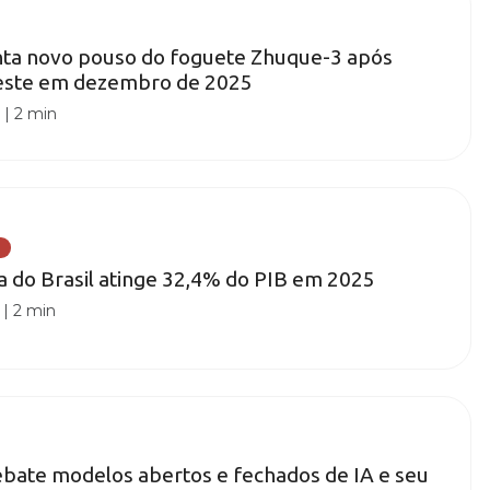
nta novo pouso do foguete Zhuque-3 após
este em dezembro de 2025
0
|
2 min
ia do Brasil atinge 32,4% do PIB em 2025
|
2 min
bate modelos abertos e fechados de IA e seu