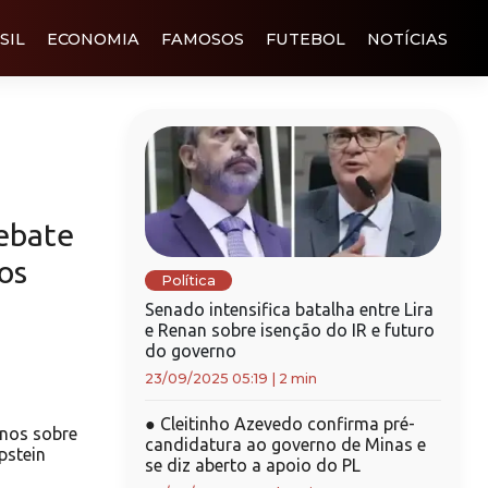
SIL
ECONOMIA
FAMOSOS
FUTEBOL
NOTÍCIAS
debate
os
Política
Senado intensifica batalha entre Lira
e Renan sobre isenção do IR e futuro
do governo
23/09/2025 05:19
|
2 min
●
Cleitinho Azevedo confirma pré-
nos sobre
candidatura ao governo de Minas e
pstein
se diz aberto a apoio do PL