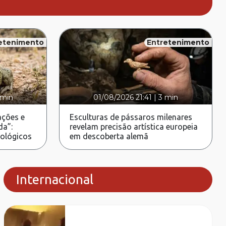
etenimento
Entretenimento
 min
01/08/2026 21:41
|
3 min
ções e
Esculturas de pássaros milenares
da”:
revelam precisão artística europeia
rológicos
em descoberta alemã
Internacional