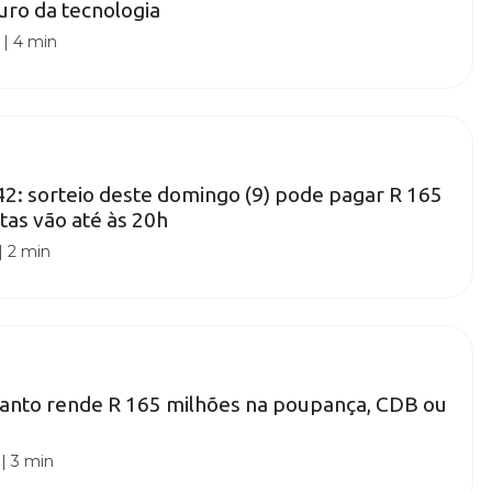
uro da tecnologia
|
4 min
: sorteio deste domingo (9) pode pagar R 165
tas vão até às 20h
|
2 min
anto rende R 165 milhões na poupança, CDB ou
|
3 min