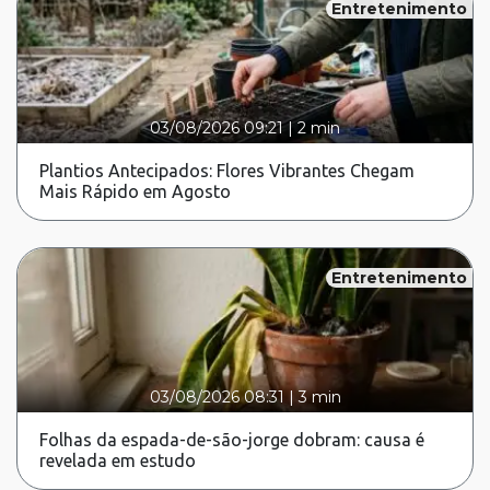
Entretenimento
03/08/2026 09:21
|
2 min
Plantios Antecipados: Flores Vibrantes Chegam
Mais Rápido em Agosto
Entretenimento
03/08/2026 08:31
|
3 min
Folhas da espada-de-são-jorge dobram: causa é
revelada em estudo