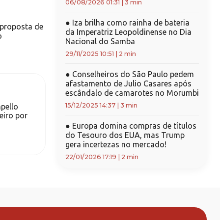
06/08/2026 01:31
|
3 min
●
Iza brilha como rainha de bateria
 proposta de
da Imperatriz Leopoldinense no Dia
o
Nacional do Samba
29/11/2025 10:51
|
2 min
●
Conselheiros do São Paulo pedem
afastamento de Julio Casares após
escândalo de camarotes no Morumbi
15/12/2025 14:37
|
3 min
pello
eiro por
●
Europa domina compras de títulos
do Tesouro dos EUA, mas Trump
gera incertezas no mercado!
22/01/2026 17:19
|
2 min