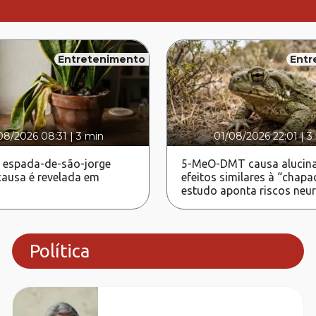
Entretenimento
Entr
08/2026 08:31
|
3 min
01/08/2026 22:01
|
3
 espada-de-são-jorge
5-MeO-DMT causa alucina
ausa é revelada em
efeitos similares à “chapa
estudo aponta riscos neu
Política