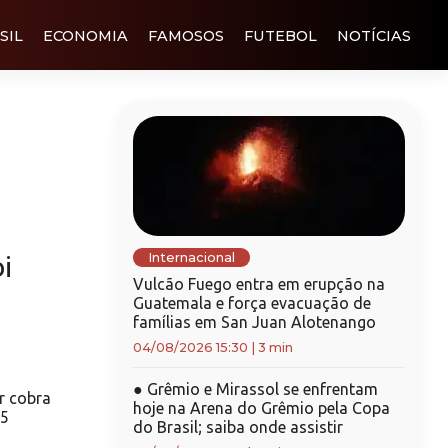
SIL
ECONOMIA
FAMOSOS
FUTEBOL
NOTÍCIAS
i
Internacional
Vulcão Fuego entra em erupção na
Guatemala e força evacuação de
famílias em San Juan Alotenango
04/08/2026 15:30
|
3 min
●
Grêmio e Mirassol se enfrentam
 cobra
hoje na Arena do Grêmio pela Copa
35
do Brasil; saiba onde assistir