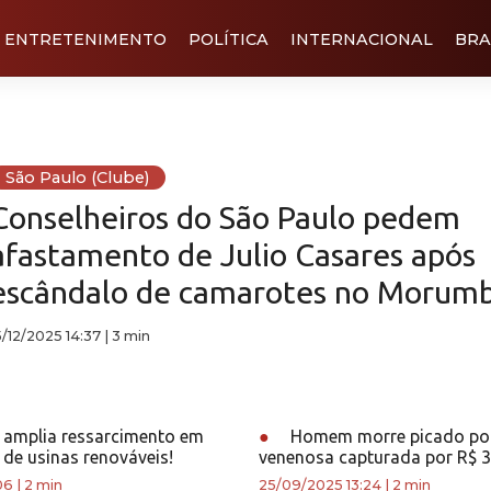
ENTRETENIMENTO
POLÍTICA
INTERNACIONAL
BRA
São Paulo (Clube)
Conselheiros do São Paulo pedem
afastamento de Julio Casares após
escândalo de camarotes no Morumb
5/12/2025 14:37
|
3 min
amplia ressarcimento em
●
Homem morre picado por
’ de usinas renováveis!
venenosa capturada por R$ 
06
|
2 min
25/09/2025 13:24
|
2 min