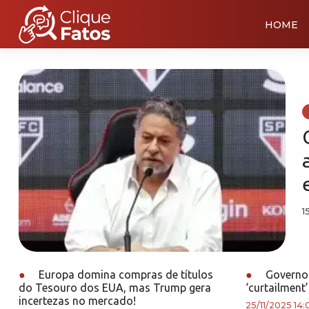
HOME
1
●
Europa domina compras de títulos
●
Governo 
do Tesouro dos EUA, mas Trump gera
‘curtailment
incertezas no mercado!
25/11/2025 14: