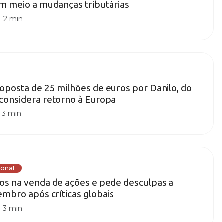
 em meio a mudanças tributárias
|
2 min
roposta de 25 milhões de euros por Danilo, do
considera retorno à Europa
|
3 min
ional
ros na venda de ações e pede desculpas a
mbro após críticas globais
|
3 min