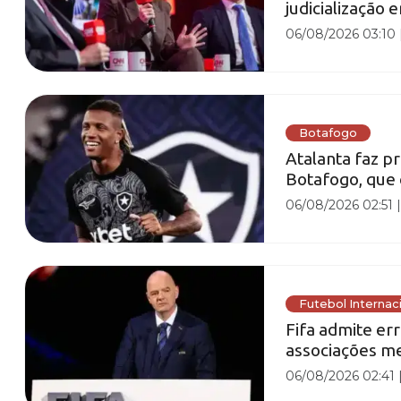
judicialização
06/08/2026 03:10
Botafogo
Atalanta faz p
Botafogo, que 
06/08/2026 02:51
Futebol Internac
Fifa admite er
associações me
06/08/2026 02:41