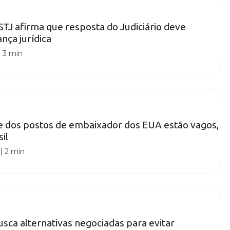
STJ afirma que resposta do Judiciário deve
nça jurídica
|
3 min
e dos postos de embaixador dos EUA estão vagos,
sil
|
2 min
ca alternativas negociadas para evitar