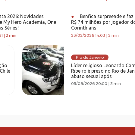
ta 2026: Novidades
●
Benfica surpreende e faz
de My Hero Academia, One
R$ 74 milhões por jogador d
s Séries!
Corinthians!
21
|
2 min
23/02/2026 14:03
|
2 min
Rio de Janeiro
ção
Líder religioso Leonardo Cam
Chile
Ribeiro é preso no Rio de Jan
abuso sexual após
05/08/2026 20:00
|
3 min