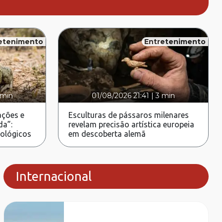
etenimento
Entretenimento
 min
01/08/2026 21:41
|
3 min
ções e
Esculturas de pássaros milenares
da”:
revelam precisão artística europeia
rológicos
em descoberta alemã
Internacional