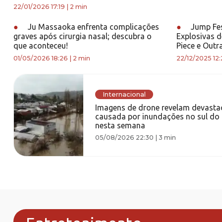
22/01/2026 17:19
|
2 min
●
Ju Massaoka enfrenta complicações
●
Jump Fes
graves após cirurgia nasal; descubra o
Explosivas 
que aconteceu!
Piece e Outra
01/05/2026 18:26
|
2 min
22/12/2025 12:
Internacional
Imagens de drone revelam devasta
causada por inundações no sul do 
nesta semana
05/08/2026 22:30
|
3 min