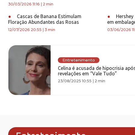
30/03/2026 11:16
|
2 min
●
Cascas de Banana Estimulam
●
Hershey 
Floraçāo Abundantes das Rosas
em embalage
12/07/2026 20:55
|
3 min
03/06/2026 11
Entretenimento
Celina é acusada de hipocrisia apó
revelações em “Vale Tudo”
23/08/2025 10:55
|
2 min