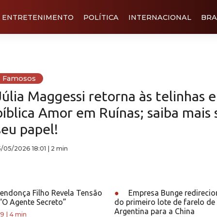
ENTRETENIMENTO
POLÍTICA
INTERNACIONAL
BRA
Famosos
Júlia Maggessi retorna às telinhas 
bíblica Amor em Ruínas; saiba mais 
seu papel!
5/05/2026 18:01
|
2 min
endonça Filho Revela Tensão
●
Empresa Bunge redirecio
 “O Agente Secreto”
do primeiro lote de farelo de
Argentina para a China
19
|
4 min