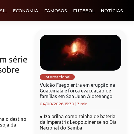
SIL
ECONOMIA
FAMOSOS
FUTEBOL
NOTÍCIAS
em série
sobre
Internacional
Vulcão Fuego entra em erupção na
Guatemala e força evacuação de
famílias em San Juan Alotenango
04/08/2026 15:30
|
3 min
●
Iza brilha como rainha de bateria
na o destino
da Imperatriz Leopoldinense no Dia
 soja da
Nacional do Samba