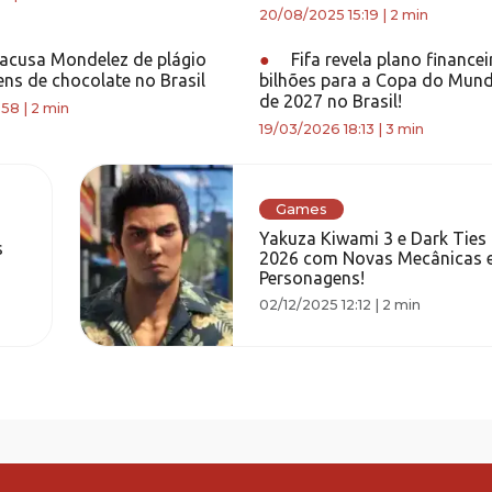
20/08/2025 15:19
|
2 min
acusa Mondelez de plágio
●
Fifa revela plano financei
ns de chocolate no Brasil
bilhões para a Copa do Mun
de 2027 no Brasil!
:58
|
2 min
19/03/2026 18:13
|
3 min
Games
Yakuza Kiwami 3 e Dark Tie
s
2026 com Novas Mecânicas 
Personagens!
02/12/2025 12:12
|
2 min