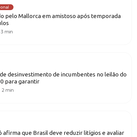
ional
do pelo Mallorca em amistoso após temporada
ulos
|
3 min
de desinvestimento de incumbentes no leilão do
0 para garantir
|
2 min
afirma que Brasil deve reduzir litígios e avaliar