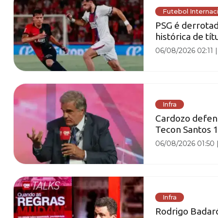
Futebol Internac
PSG é derrota
histórica de tít
06/08/2026 02:11
Infra
Cardozo defen
Tecon Santos 1
06/08/2026 01:50
Infra
Rodrigo Badaró 