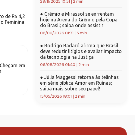
29/11/2025 10:51
|
2 min
●
Grêmio e Mirassol se enfrentam
ro de R$ 4,2
hoje na Arena do Grêmio pela Copa
do Feminina
do Brasil; saiba onde assistir
06/08/2026 01:31
|
3 min
●
Rodrigo Badaró afirma que Brasil
deve reduzir litígios e avaliar impacto
da tecnologia na Justiça
06/08/2026 01:40
|
2 min
s Chegam em
e
●
Júlia Maggessi retorna às telinhas
em série bíblica Amor em Ruínas;
saiba mais sobre seu papel!
15/05/2026 18:01
|
2 min