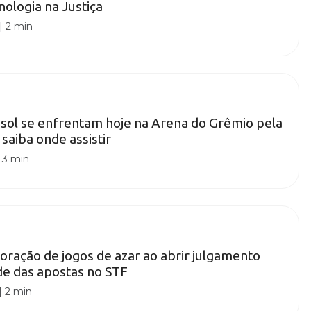
nologia na Justiça
|
2 min
sol se enfrentam hoje na Arena do Grêmio pela
 saiba onde assistir
|
3 min
loração de jogos de azar ao abrir julgamento
de das apostas no STF
|
2 min