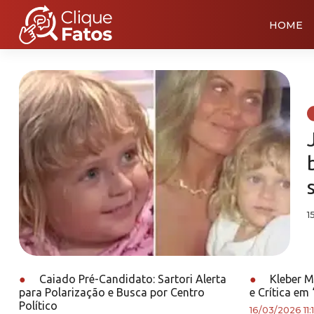
HOME
1
●
Caiado Pré-Candidato: Sartori Alerta
●
Kleber M
para Polarização e Busca por Centro
e Crítica em
Político
16/03/2026 11: