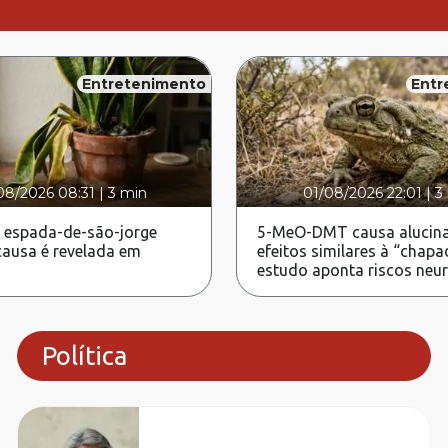
Entretenimento
Entr
08/2026 08:31
|
3 min
01/08/2026 22:01
|
3
 espada-de-são-jorge
5-MeO-DMT causa alucina
ausa é revelada em
efeitos similares à “chapa
estudo aponta riscos neu
Política