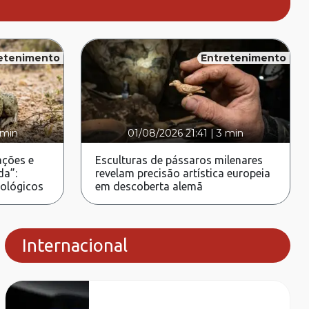
etenimento
Entretenimento
 min
01/08/2026 21:41
|
3 min
ções e
Esculturas de pássaros milenares
da”:
revelam precisão artística europeia
rológicos
em descoberta alemã
Internacional