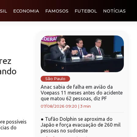
SIL
ECONOMIA
FAMOSOS
FUTEBOL
NOTÍCIAS
rez
ando
São Paulo
Anac sabia de falha em avião da
Voepass 11 meses antes do acidente
que matou 62 pessoas, diz PF
07/08/2026 09:20
|
3 min
●
Tufão Dolphin se aproxima do
re possíveis
Japão e força evacuação de 260 mil
cias do
pessoas no sudoeste