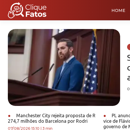
HOME
0
●
Manchester City rejeita proposta de R
●
PL anunc
274,7 milhões do Barcelona por Rodri
vice de Fláv
governo de 
07/08/2026 15:10
|
3 min