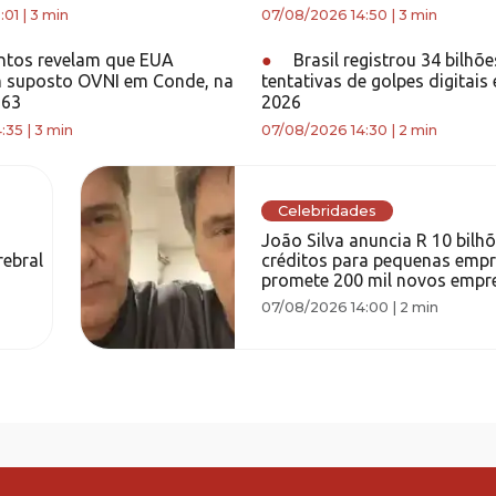
:01
|
3 min
07/08/2026 14:50
|
3 min
tos revelam que EUA
●
Brasil registrou 34 bilhõe
m suposto OVNI em Conde, na
tentativas de golpes digitais
963
2026
:35
|
3 min
07/08/2026 14:30
|
2 min
Celebridades
João Silva anuncia R 10 bilh
ebral
créditos para pequenas empr
promete 200 mil novos empr
07/08/2026 14:00
|
2 min