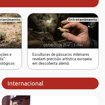
etenimento
Entretenimento
 min
01/08/2026 21:41
|
3 min
ções e
Esculturas de pássaros milenares
da”:
revelam precisão artística europeia
rológicos
em descoberta alemã
Internacional