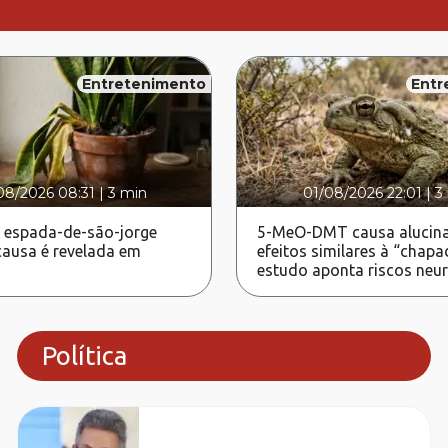
Entretenimento
Entr
08/2026 08:31
|
3 min
01/08/2026 22:01
|
3
 espada-de-são-jorge
5-MeO-DMT causa alucina
ausa é revelada em
efeitos similares à “chapa
estudo aponta riscos neu
Política