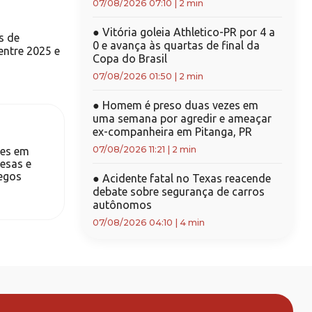
07/08/2026 07:10
|
2 min
●
Vitória goleia Athletico-PR por 4 a
s de
0 e avança às quartas de final da
 entre 2025 e
Copa do Brasil
07/08/2026 01:50
|
2 min
●
Homem é preso duas vezes em
uma semana por agredir e ameaçar
ex-companheira em Pitanga, PR
07/08/2026 11:21
|
2 min
ões em
esas e
egos
●
Acidente fatal no Texas reacende
debate sobre segurança de carros
autônomos
07/08/2026 04:10
|
4 min