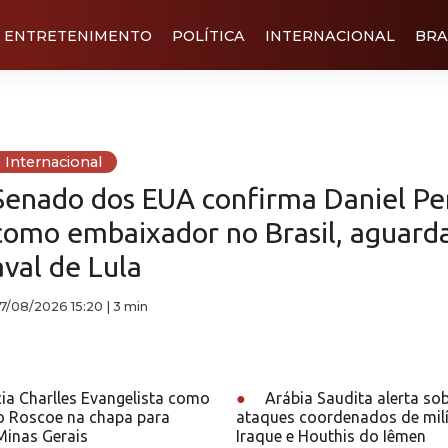
ENTRETENIMENTO
POLÍTICA
INTERNACIONAL
BRA
Internacional
Senado dos EUA confirma Daniel Pe
como embaixador no Brasil, aguard
aval de Lula
7/08/2026 15:20
|
3 min
ia Charlles Evangelista como
●
Arábia Saudita alerta sob
io Roscoe na chapa para
ataques coordenados de milí
Minas Gerais
Iraque e Houthis do Iêmen