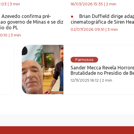
2:03
|
3 min
16/03/2026 15:35
|
2 min
o Azevedo confirma pré-
●
Brian Duffield dirige ad
ao governo de Minas e se diz
cinematográfica de Siren He
io do PL
02/07/2026 09:51
|
3 min
0:10
|
3 min
Famosos
Sander Mecca Revela Horrore
Brutalidade no Presídio de Be
12/11/2025 16:12
|
2 min