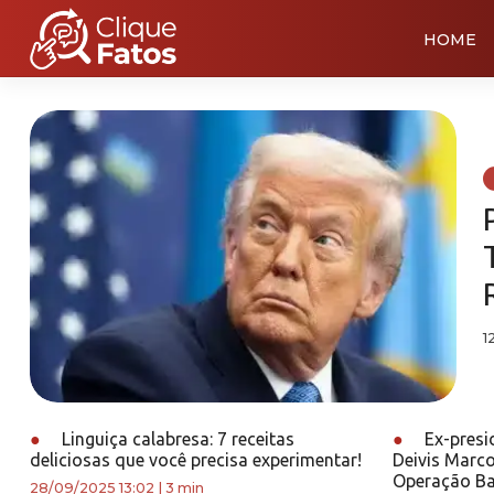
HOME
1
●
Linguiça calabresa: 7 receitas
●
Ex-presi
deliciosas que você precisa experimentar!
Deivis Marco
Operação Ba
28/09/2025 13:02
|
3 min