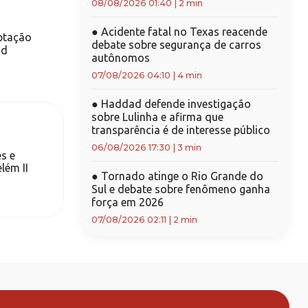
08/08/2026 01:40
|
2 min
●
Acidente fatal no Texas reacende
aptação
debate sobre segurança de carros
ad
autônomos
07/08/2026 04:10
|
4 min
●
Haddad defende investigação
sobre Lulinha e afirma que
transparência é de interesse público
06/08/2026 17:30
|
3 min
s e
lém II
●
Tornado atinge o Rio Grande do
Sul e debate sobre fenômeno ganha
força em 2026
07/08/2026 02:11
|
2 min