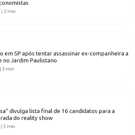
conomistas
0
|
2 min
 em SP após tentar assassinar ex-companheira a
e no Jardim Paulistano
|
3 min
sa” divulga lista final de 16 candidatos para a
rada do reality show
|
3 min