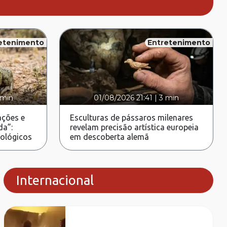
etenimento
Entretenimento
 min
01/08/2026 21:41
|
3 min
ções e
Esculturas de pássaros milenares
da”:
revelam precisão artística europeia
rológicos
em descoberta alemã
Internacional