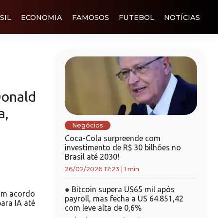
SIL
ECONOMIA
FAMOSOS
FUTEBOL
NOTÍCIAS
Donald
a,
Negócios
Coca-Cola surpreende com
investimento de R$ 30 bilhões no
Brasil até 2030!
26/02/2026 17:23
|
1 min
●
Bitcoin supera US65 mil após
am acordo
payroll, mas fecha a US 64.851,42
para IA até
com leve alta de 0,6%