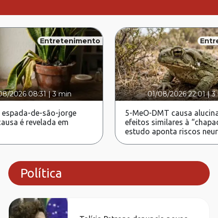
Entretenimento
Entr
08/2026 08:31
|
3 min
01/08/2026 22:01
|
3
 espada-de-são-jorge
5-MeO-DMT causa alucina
ausa é revelada em
efeitos similares à “chapa
estudo aponta riscos neu
Política