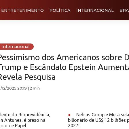
ENTRETENIMENTO
POLÍTICA
INTERNACIONAL
BRA
Internacional
Pessimismo dos Americanos sobre 
Trump e Escândalo Epstein Aument
Revela Pesquisa
2/12/2025 20:19
|
2 min
dente do Rioprevidência,
●
Nebius Group e Meta sel
n Antunes, é preso na
bilionário de US$ 12 bilhões 
rco de Papel
2027!