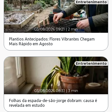
Entretenimento
03/08/2026 09:21
|
2 min
Plantios Antecipados: Flores Vibrantes Chegam
Mais Rápido em Agosto
Entretenimento
03/08/2026 08:31
|
3 min
Folhas da espada-de-são-jorge dobram: causa é
revelada em estudo