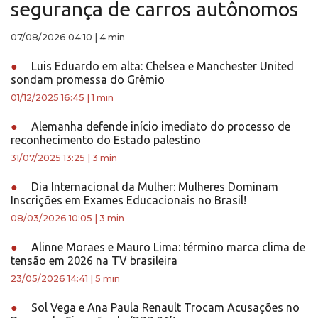
segurança de carros autônomos
07/08/2026 04:10
|
4 min
●
Luis Eduardo em alta: Chelsea e Manchester United
sondam promessa do Grêmio
01/12/2025 16:45
|
1 min
●
Alemanha defende início imediato do processo de
reconhecimento do Estado palestino
31/07/2025 13:25
|
3 min
●
Dia Internacional da Mulher: Mulheres Dominam
Inscrições em Exames Educacionais no Brasil!
08/03/2026 10:05
|
3 min
●
Alinne Moraes e Mauro Lima: término marca clima de
tensão em 2026 na TV brasileira
23/05/2026 14:41
|
5 min
●
Sol Vega e Ana Paula Renault Trocam Acusações no