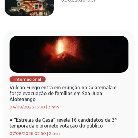
03/03/2026 10:31
Internacional
Vulcão Fuego entra em erupção na Guatemala e
força evacuação de famílias em San Juan
Alotenango
04/08/2026 15:30
|
3 min
●
“Estrelas da Casa” revela 16 candidatos da 3ª
temporada e promete votação do público
07/08/2026 02:50
|
2 min