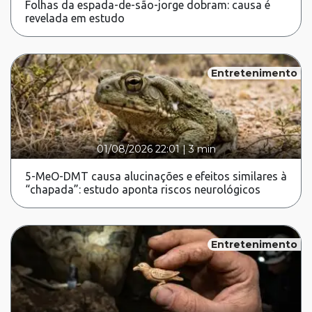
Folhas da espada-de-são-jorge dobram: causa é
revelada em estudo
Entretenimento
01/08/2026 22:01
|
3 min
5-MeO-DMT causa alucinações e efeitos similares à
“chapada”: estudo aponta riscos neurológicos
Entretenimento