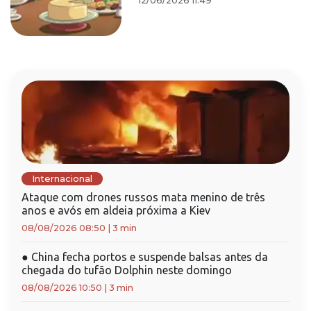
12/06/2026 11:49
Internacional
Ataque com drones russos mata menino de três
anos e avós em aldeia próxima a Kiev
08/08/2026 08:50
|
3 min
●
China fecha portos e suspende balsas antes da
chegada do tufão Dolphin neste domingo
08/08/2026 10:50
|
3 min