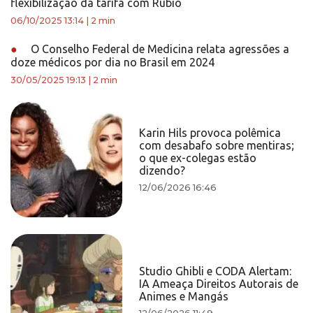
flexibilização da tarifa com Rubio
06/10/2025 13:14
|
2 min
●
O Conselho Federal de Medicina relata agressões a
doze médicos por dia no Brasil em 2024
30/05/2025 19:13
|
2 min
Karin Hils provoca polêmica
com desabafo sobre mentiras;
o que ex-colegas estão
dizendo?
12/06/2026 16:46
Studio Ghibli e CODA Alertam:
IA Ameaça Direitos Autorais de
Animes e Mangás