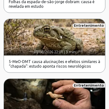
Folhas da espada-de-são-jorge dobram: causa é
revelada em estudo
Entretenimento
01/08/2026 22:01
|
3 min
5-MeO-DMT causa alucinações e efeitos similares à
“chapada”: estudo aponta riscos neurológicos
Entretenimento