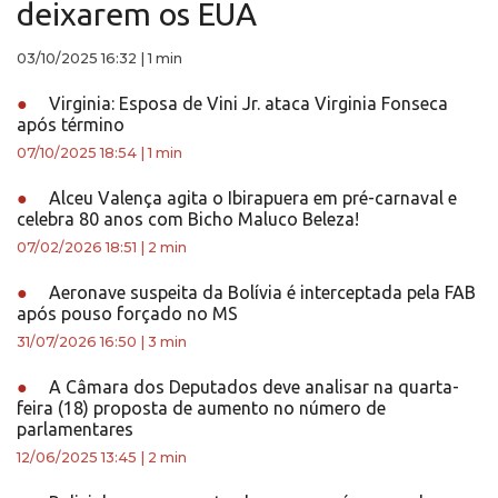
deixarem os EUA
03/10/2025 16:32
|
1 min
●
Virginia: Esposa de Vini Jr. ataca Virginia Fonseca
após término
07/10/2025 18:54
|
1 min
●
Alceu Valença agita o Ibirapuera em pré-carnaval e
celebra 80 anos com Bicho Maluco Beleza!
07/02/2026 18:51
|
2 min
●
Aeronave suspeita da Bolívia é interceptada pela FAB
após pouso forçado no MS
31/07/2026 16:50
|
3 min
●
A Câmara dos Deputados deve analisar na quarta-
feira (18) proposta de aumento no número de
parlamentares
12/06/2025 13:45
|
2 min