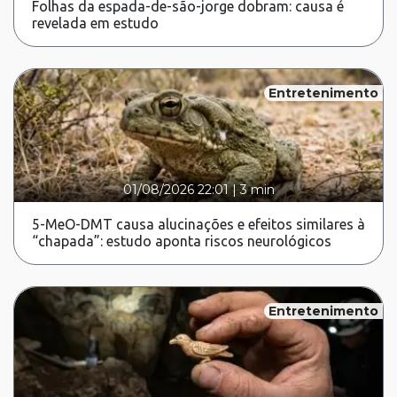
Folhas da espada-de-são-jorge dobram: causa é
revelada em estudo
Entretenimento
01/08/2026 22:01
|
3 min
5-MeO-DMT causa alucinações e efeitos similares à
“chapada”: estudo aponta riscos neurológicos
Entretenimento