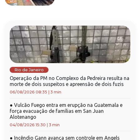
Rio de Janeiro
Operação da PM no Complexo da Pedreira resulta na
morte de dois suspeitos e apreensão de dois fuzis
06/08/2026 08:35
|
3 min
●
Vulcão Fuego entra em erupção na Guatemala e
força evacuação de famílias em San Juan
Alotenango
04/08/2026 15:30
|
3 min
●
Incêndio Gann avança sem controle em Angels