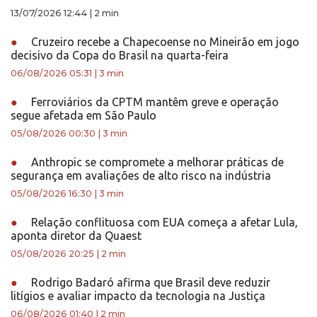
13/07/2026 12:44
|
2 min
●
Cruzeiro recebe a Chapecoense no Mineirão em jogo
decisivo da Copa do Brasil na quarta-feira
06/08/2026 05:31
|
3 min
●
Ferroviários da CPTM mantêm greve e operação
segue afetada em São Paulo
05/08/2026 00:30
|
3 min
●
Anthropic se compromete a melhorar práticas de
segurança em avaliações de alto risco na indústria
05/08/2026 16:30
|
3 min
●
Relação conflituosa com EUA começa a afetar Lula,
aponta diretor da Quaest
05/08/2026 20:25
|
2 min
●
Rodrigo Badaró afirma que Brasil deve reduzir
litígios e avaliar impacto da tecnologia na Justiça
06/08/2026 01:40
|
2 min