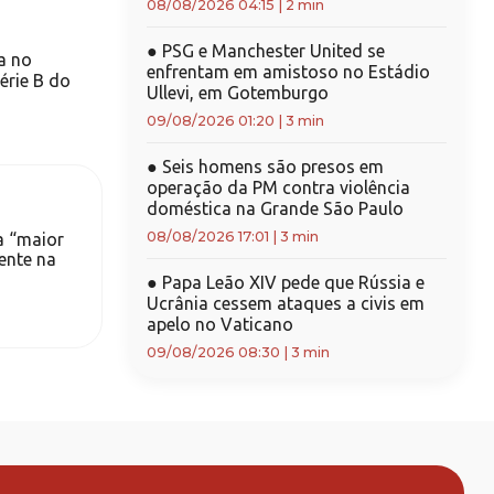
08/08/2026 04:15
|
2 min
●
PSG e Manchester United se
a no
enfrentam em amistoso no Estádio
érie B do
Ullevi, em Gotemburgo
09/08/2026 01:20
|
3 min
●
Seis homens são presos em
operação da PM contra violência
doméstica na Grande São Paulo
08/08/2026 17:01
|
3 min
a “maior
ente na
●
Papa Leão XIV pede que Rússia e
Ucrânia cessem ataques a civis em
apelo no Vaticano
09/08/2026 08:30
|
3 min