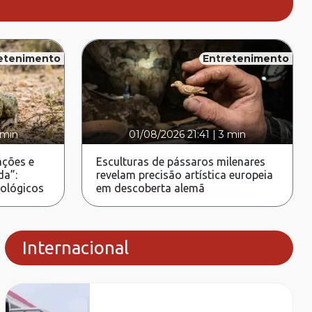
etenimento
Entretenimento
 min
01/08/2026 21:41
|
3 min
ções e
Esculturas de pássaros milenares
da”:
revelam precisão artística europeia
rológicos
em descoberta alemã
Internacional