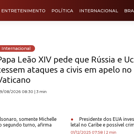
ENTRETENIMENTO
POLÍTICA
INTERNACIONAL
BRA
Internacional
Papa Leão XIV pede que Rússia e Uc
cessem ataques a civis em apelo no
Vaticano
9/08/2026 08:30
|
3 min
sonaro, somente Michelle
●
Presidente dos EUA inves
o segundo turno, afirma
letal no Caribe e possível cri
01/12/2025 07:58
|
2 min