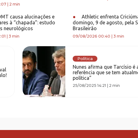
:07
|
2 min
T causa alucinações e
●
Athletic enfrenta Criciúm
lares à “chapada”: estudo
domingo, 9 de agosto, pela S
s neurológicos
Brasileirão
:01
|
3 min
09/08/2026 00:40
|
3 min
Política
Nunes afirma que Tarcísio é 
val
referência que se tem atualm
lo!
política”
25/08/2025 14:21
|
2 min