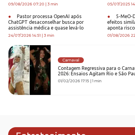
09/08/2026 07:20
|
3 min
05/07/2025 14
●
Pastor processa OpenAI após
●
5-MeO-DM
ChatGPT desaconselhar busca por
efeitos simi
assistência médica e quase levá-lo
aponta risco
24/07/2026 14:51
|
3 min
01/08/2026 22
Carnaval
Contagem Regressiva para o Carna
2026: Ensaios Agitam Rio e São Pau
01/02/2026 17:15
|
1 min