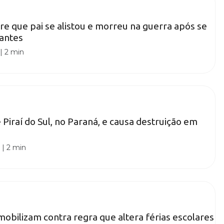
e que pai se alistou e morreu na guerra após se
 antes
|
2 min
 Piraí do Sul, no Paraná, e causa destruição em
0
|
2 min
obilizam contra regra que altera férias escolares