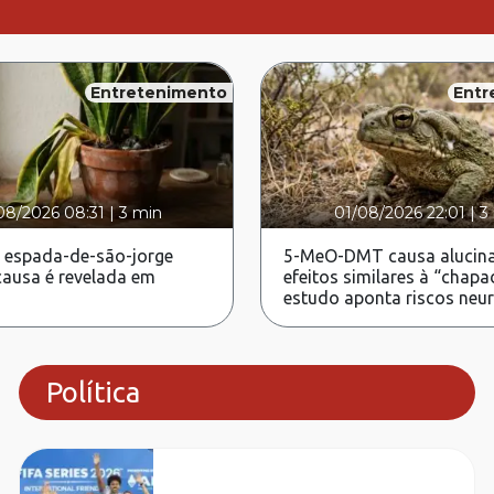
Entretenimento
Entr
08/2026 08:31
|
3 min
01/08/2026 22:01
|
3
 espada-de-são-jorge
5-MeO-DMT causa alucina
ausa é revelada em
efeitos similares à “chapa
estudo aponta riscos neu
Política