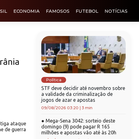
SIL
ECONOMIA
FAMOSOS
FUTEBOL
NOTÍCIAS
rânia
Política
STF deve decidir até novembro sobre
a validade da criminalização de
jogos de azar e apostas
09/08/2026 03:20
|
3 min
●
Mega-Sena 3042: sorteio deste
tiga ataque
domingo (9) pode pagar R 165
me de guerra
milhões e apostas vão até às 20h