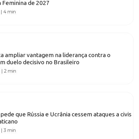
a Feminina de 2027
|
4 min
a ampliar vantagem na liderança contra o
m duelo decisivo no Brasileiro
0
|
2 min
pede que Rússia e Ucrânia cessem ataques a civis
aticano
|
3 min