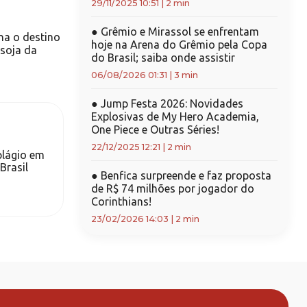
29/11/2025 10:51
|
2 min
●
Grêmio e Mirassol se enfrentam
na o destino
hoje na Arena do Grêmio pela Copa
 soja da
do Brasil; saiba onde assistir
06/08/2026 01:31
|
3 min
●
Jump Festa 2026: Novidades
Explosivas de My Hero Academia,
One Piece e Outras Séries!
22/12/2025 12:21
|
2 min
plágio em
Brasil
●
Benfica surpreende e faz proposta
de R$ 74 milhões por jogador do
Corinthians!
23/02/2026 14:03
|
2 min