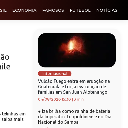
SIL
ECONOMIA
FAMOSOS
FUTEBOL
NOTÍCIAS
ção
ile
Internacional
Vulcão Fuego entra em erupção na
Guatemala e força evacuação de
famílias em San Juan Alotenango
04/08/2026 15:30
|
3 min
●
Iza brilha como rainha de bateria
s telinhas em
da Imperatriz Leopoldinense no Dia
; saiba mais
Nacional do Samba