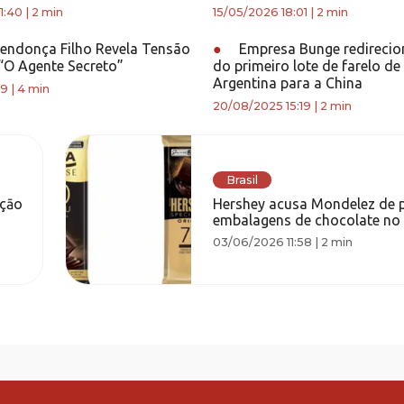
1:40
|
2 min
15/05/2026 18:01
|
2 min
endonça Filho Revela Tensão
●
Empresa Bunge redirecio
 “O Agente Secreto”
do primeiro lote de farelo de
Argentina para a China
19
|
4 min
20/08/2025 15:19
|
2 min
Brasil
açāo
Hershey acusa Mondelez de 
embalagens de chocolate no 
03/06/2026 11:58
|
2 min