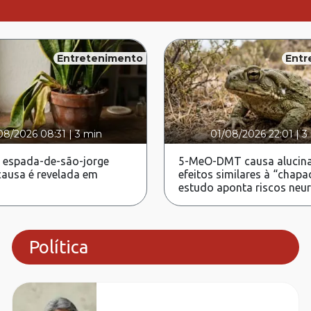
Entretenimento
Entr
08/2026 08:31
|
3 min
01/08/2026 22:01
|
3
 espada-de-são-jorge
5-MeO-DMT causa alucina
ausa é revelada em
efeitos similares à “chapa
estudo aponta riscos neu
Política