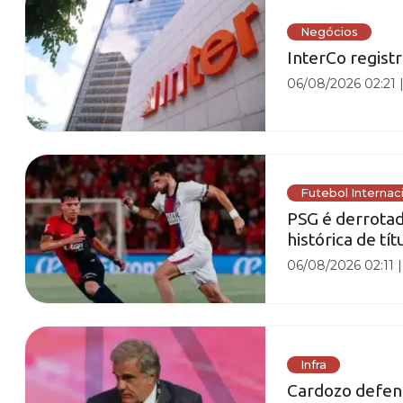
Negócios
InterCo registr
06/08/2026 02:21
Futebol Internac
PSG é derrota
histórica de tít
06/08/2026 02:11
Infra
Cardozo defen