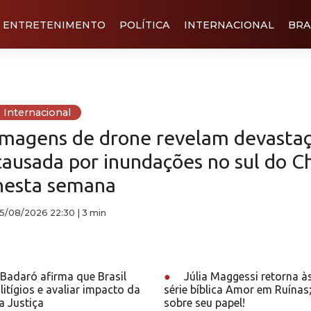
ENTRETENIMENTO
POLÍTICA
INTERNACIONAL
BRA
Internacional
Imagens de drone revelam devasta
causada por inundações no sul do Ch
nesta semana
5/08/2026 22:30
|
3 min
Badaró afirma que Brasil
●
Júlia Maggessi retorna à
litígios e avaliar impacto da
série bíblica Amor em Ruínas
a Justiça
sobre seu papel!