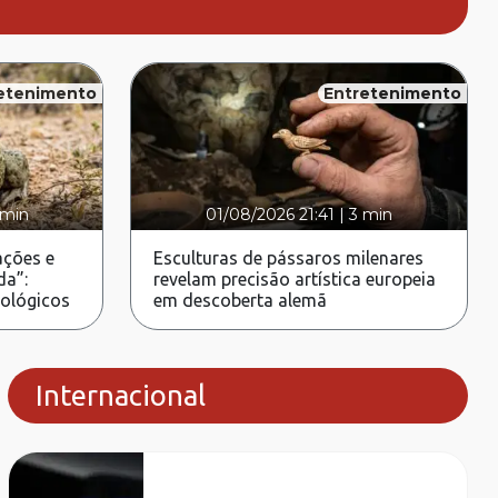
etenimento
Entretenimento
 min
01/08/2026 21:41
|
3 min
ções e
Esculturas de pássaros milenares
da”:
revelam precisão artística europeia
rológicos
em descoberta alemã
Internacional