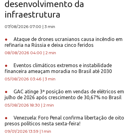
desenvolvimento da
infraestrutura
07/08/2026 07:00
|
3 min
●
Ataque de drones ucranianos causa incêndio em
refinaria na Rússia e deixa cinco feridos
08/08/2026 04:00
|
2 min
●
Eventos climáticos extremos e instabilidade
financeira ameaçam moradia no Brasil até 2030
05/08/2026 03:46
|
3 min
●
GAC atinge 3ª posição em vendas de elétricos em
julho de 2026 após crescimento de 30,67% no Brasil
05/08/2026 18:30
|
2 min
●
Venezuela: Foro Penal confirma libertação de oito
presos políticos nesta sexta-feira!
09/01/2026 13:59
|
1 min