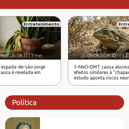
Entretenimento
Entr
08/2026 08:31
|
3 min
01/08/2026 22:01
|
3
 espada-de-são-jorge
5-MeO-DMT causa alucina
ausa é revelada em
efeitos similares à “chapa
estudo aponta riscos neu
Política