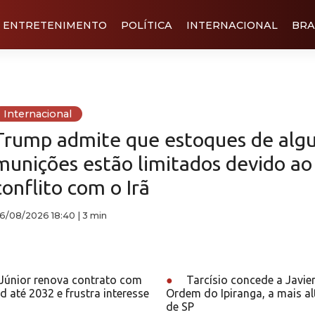
ENTRETENIMENTO
POLÍTICA
INTERNACIONAL
BRA
Internacional
Trump admite que estoques de alg
munições estão limitados devido ao
conflito com o Irã
6/08/2026 18:40
|
3 min
 Júnior renova contrato com
●
Tarcísio concede a Javier
d até 2032 e frustra interesse
Ordem do Ipiranga, a mais al
de SP