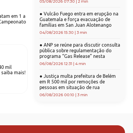
05/08/2026 07:30
|
2 min
●
Vulcão Fuego entra em erupção na
atam em 1 a
Guatemala e força evacuação de
 Campeonato
famílias em San Juan Alotenango
04/08/2026 15:30
|
3 min
●
ANP se reúne para discutir consulta
pública sobre regulamentação do
programa “Gas Release” nesta
06/08/2026 12:31
|
4 min
40 mil
 saiba mais!
●
Justiça multa prefeitura de Belém
em R 500 mil por remoções de
pessoas em situação de rua
06/08/2026 00:10
|
3 min