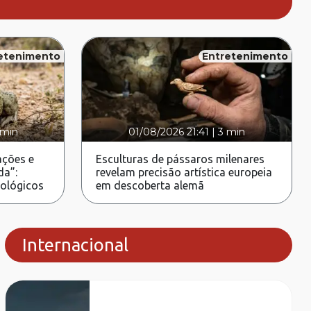
etenimento
Entretenimento
 min
01/08/2026 21:41
|
3 min
ções e
Esculturas de pássaros milenares
da”:
revelam precisão artística europeia
rológicos
em descoberta alemã
Internacional