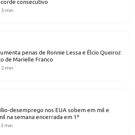
ecorde consecutivo
|
3 min
 aumenta penas de Ronnie Lessa e Élcio Queiroz
to de Marielle Franco
|
2 min
xílio-desemprego nos EUA sobem em mil e
mil na semana encerrada em 1º
|
3 min