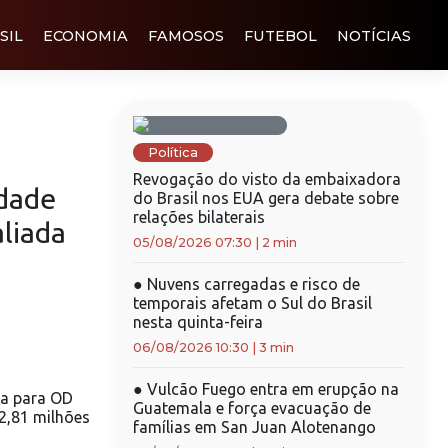
SIL
ECONOMIA
FAMOSOS
FUTEBOL
NOTÍCIAS
Política
Revogação do visto da embaixadora
idade
do Brasil nos EUA gera debate sobre
relações bilaterais
aliada
05/08/2026 07:30
|
2 min
●
Nuvens carregadas e risco de
temporais afetam o Sul do Brasil
nesta quinta-feira
06/08/2026 10:30
|
3 min
●
Vulcão Fuego entra em erupção na
ia para OD
Guatemala e força evacuação de
2,81 milhões
famílias em San Juan Alotenango