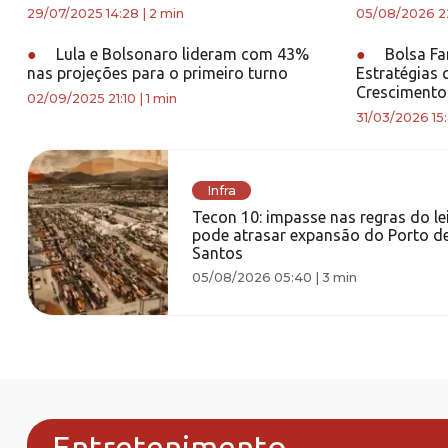
29/07/2025 14:28
|
2 min
05/08/2026 2
●
Lula e Bolsonaro lideram com 43%
●
Bolsa Fam
nas projeções para o primeiro turno
Estratégias
Crescimento 
02/09/2025 21:10
|
1 min
31/03/2026 15
Infra
Tecon 10: impasse nas regras do le
pode atrasar expansão do Porto d
Santos
05/08/2026 05:40
|
3 min
Entretenimento