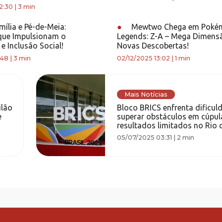
2:30
|
3 min
ília e Pé-de-Meia:
●
Mewtwo Chega em Poké
 que Impulsionam o
Legends: Z-A – Mega Dimen
e Inclusão Social!
Novas Descobertas!
:48
|
3 min
02/12/2025 13:02
|
1 min
Mais Notícias
ilão
Bloco BRICS enfrenta dificul
e
superar obstáculos em cúpu
resultados limitados no Rio 
05/07/2025 03:31
|
2 min