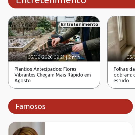
Entretenimento
03/08/2026 09:21
|
2 min
03/
Plantios Antecipados: Flores
Folhas da
Vibrantes Chegam Mais Rápido em
dobram: c
Agosto
estudo
Famosos