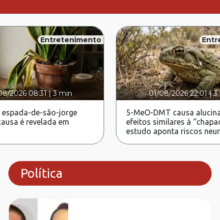
Entretenimento
Entr
08/2026 08:31
|
3 min
01/08/2026 22:01
|
3
 espada-de-são-jorge
5-MeO-DMT causa alucina
ausa é revelada em
efeitos similares à “chapa
estudo aponta riscos neu
Política