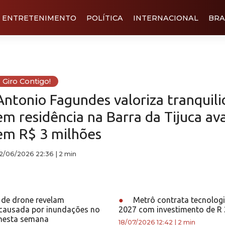
ENTRETENIMENTO
POLÍTICA
INTERNACIONAL
BRA
Giro Contigo!
Antonio Fagundes valoriza tranquil
em residência na Barra da Tijuca av
em R$ 3 milhões
2/06/2026 22:36
|
2 min
de drone revelam
●
Metrô contrata tecnolog
causada por inundações no
2027 com investimento de R 
 nesta semana
18/07/2026 12:42
|
2 min