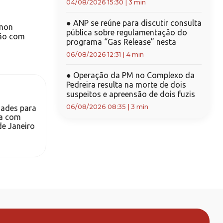
04/08/2026 15:30
|
3 min
●
ANP se reúne para discutir consulta
mon
pública sobre regulamentação do
são com
programa “Gas Release” nesta
06/08/2026 12:31
|
4 min
●
Operação da PM no Complexo da
Pedreira resulta na morte de dois
suspeitos e apreensão de dois fuzis
06/08/2026 08:35
|
3 min
dades para
la com
de Janeiro