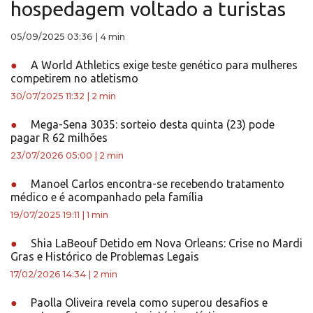
hospedagem voltado a turistas
05/09/2025 03:36
|
4 min
●
A World Athletics exige teste genético para mulheres
competirem no atletismo
30/07/2025 11:32
|
2 min
●
Mega-Sena 3035: sorteio desta quinta (23) pode
pagar R 62 milhões
23/07/2026 05:00
|
2 min
●
Manoel Carlos encontra-se recebendo tratamento
médico e é acompanhado pela família
19/07/2025 19:11
|
1 min
●
Shia LaBeouf Detido em Nova Orleans: Crise no Mardi
Gras e Histórico de Problemas Legais
17/02/2026 14:34
|
2 min
●
Paolla Oliveira revela como superou desafios e