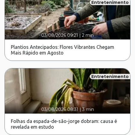
Entretenimento
03/08/2026 09:21
|
2 min
Plantios Antecipados: Flores Vibrantes Chegam
Mais Rápido em Agosto
Entretenimento
03/08/2026 08:31
|
3 min
Folhas da espada-de-são-jorge dobram: causa é
revelada em estudo