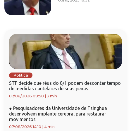
03/10/2025 16:32
Política
STF decide que réus do 8/1 podem descontar tempo
de medidas cautelares de suas penas
07/08/2026 09:50
|
3 min
●
Pesquisadores da Universidade de Tsinghua
desenvolvem implante cerebral para restaurar
movimentos
07/08/2026 14:10
|
4 min