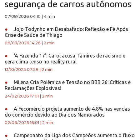
segurança de carros autônomos
07/08/2026 04:10
|
4 min
●
Jojo Todynho em Desabafado: Reflexão e Fé Após
Crise de Saúde de Thiago
06/03/2026 14:26
|
2 min
●
‘A Fazenda 17’: Carol acusa Tàmires de racismo e
gera clima tenso no reality rural
13/10/2025 07:59
|
2 min
●
Milena Cria Polêmica e Tensão no BBB 26: Críticas e
Reclamações Explosivas!
24/02/2026 17:01
|
2 min
●
A Fecomércio projeta aumento de 4,8% nas vendas
do comércio devido ao Dia dos Namorados
02/06/2025 16:01
|
2 min
●
Campeonato da Liga dos Campeões aumenta o fluxo