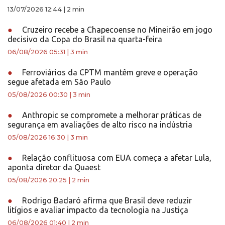
13/07/2026 12:44
|
2 min
●
Cruzeiro recebe a Chapecoense no Mineirão em jogo
decisivo da Copa do Brasil na quarta-feira
06/08/2026 05:31
|
3 min
●
Ferroviários da CPTM mantêm greve e operação
segue afetada em São Paulo
05/08/2026 00:30
|
3 min
●
Anthropic se compromete a melhorar práticas de
segurança em avaliações de alto risco na indústria
05/08/2026 16:30
|
3 min
●
Relação conflituosa com EUA começa a afetar Lula,
aponta diretor da Quaest
05/08/2026 20:25
|
2 min
●
Rodrigo Badaró afirma que Brasil deve reduzir
litígios e avaliar impacto da tecnologia na Justiça
06/08/2026 01:40
|
2 min