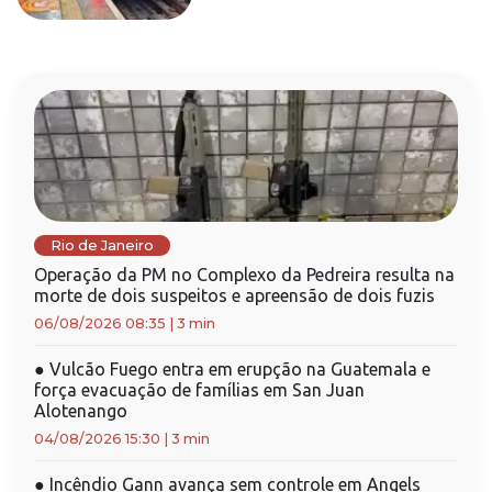
Rio de Janeiro
Operação da PM no Complexo da Pedreira resulta na
morte de dois suspeitos e apreensão de dois fuzis
06/08/2026 08:35
|
3 min
●
Vulcão Fuego entra em erupção na Guatemala e
força evacuação de famílias em San Juan
Alotenango
04/08/2026 15:30
|
3 min
●
Incêndio Gann avança sem controle em Angels