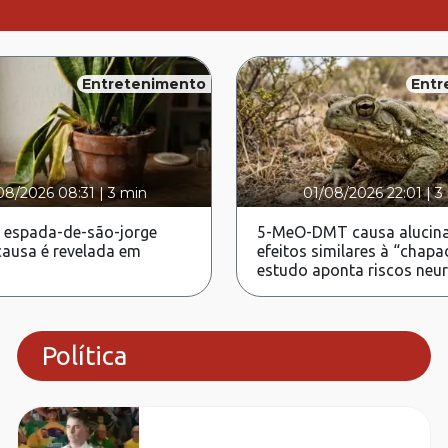
Entretenimento
Entr
08/2026 08:31
|
3 min
01/08/2026 22:01
|
3
 espada-de-são-jorge
5-MeO-DMT causa alucina
ausa é revelada em
efeitos similares à “chapa
estudo aponta riscos neu
Política