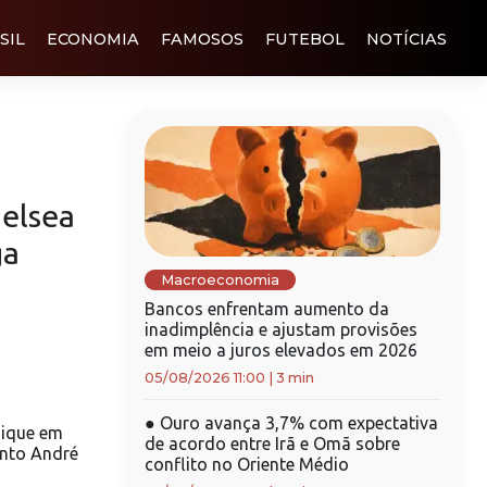
SIL
ECONOMIA
FAMOSOS
FUTEBOL
NOTÍCIAS
elsea
ga
Macroeconomia
Bancos enfrentam aumento da
inadimplência e ajustam provisões
em meio a juros elevados em 2026
05/08/2026 11:00
|
3 min
●
Ouro avança 3,7% com expectativa
nique em
de acordo entre Irã e Omã sobre
anto André
conflito no Oriente Médio