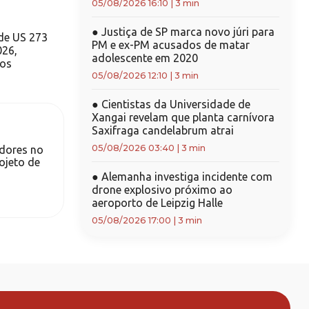
05/08/2026 16:10
|
3 min
●
Justiça de SP marca novo júri para
 de US 273
PM e ex-PM acusados de matar
026,
adolescente em 2020
dos
05/08/2026 12:10
|
3 min
●
Cientistas da Universidade de
Xangai revelam que planta carnívora
Saxifraga candelabrum atrai
05/08/2026 03:40
|
3 min
dores no
rojeto de
●
Alemanha investiga incidente com
drone explosivo próximo ao
aeroporto de Leipzig Halle
05/08/2026 17:00
|
3 min