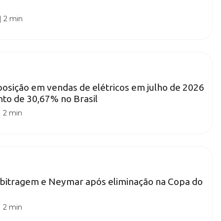
|
2 min
posição em vendas de elétricos em julho de 2026
to de 30,67% no Brasil
|
2 min
rbitragem e Neymar após eliminação na Copa do
|
2 min