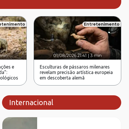
etenimento
Entretenimento
 min
01/08/2026 21:41
|
3 min
ções e
Esculturas de pássaros milenares
da”:
revelam precisão artística europeia
rológicos
em descoberta alemã
Internacional