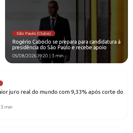
São Paulo (Clube)
Rogério Caboclo se prepara para candidatura à
presidência do São Paulo e recebe apoio
05/08/2026 19:20
|
3 min
maior juro real do mundo com 9,33% após corte do
|
3 min