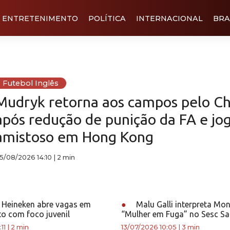
ENTRETENIMENTO
POLÍTICA
INTERNACIONAL
BRA
Futebol Inglês
Mudryk retorna aos campos pelo Ch
após redução de punição da FA e jo
amistoso em Hong Kong
5/08/2026 14:10
|
2 min
o Heineken abre vagas em
●
Malu Galli interpreta Mo
to com foco juvenil
“Mulher em Fuga” no Sesc S
11
|
2 min
13/07/2026 10:05
|
3 min