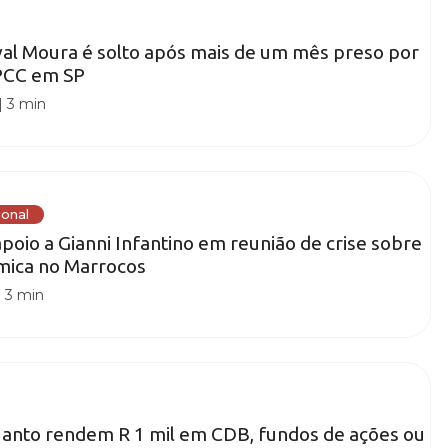
al Moura é solto após mais de um mês preso por
 PCC em SP
|
3 min
ional
apoio a Gianni Infantino em reunião de crise sobre
mica no Marrocos
|
3 min
uanto rendem R 1 mil em CDB, fundos de ações ou