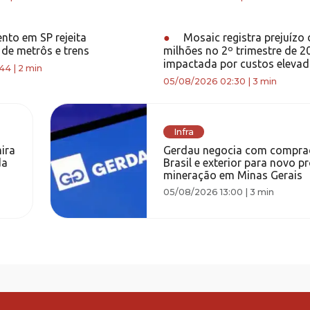
nto em SP rejeita
●
Mosaic registra prejuízo
 de metrôs e trens
milhões no 2º trimestre de 2
impactada por custos eleva
:44
|
2 min
05/08/2026 02:30
|
3 min
Infra
ira
Gerdau negocia com compra
da
Brasil e exterior para novo p
mineração em Minas Gerais
05/08/2026 13:00
|
3 min