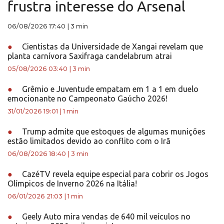
frustra interesse do Arsenal
06/08/2026 17:40
|
3 min
●
Cientistas da Universidade de Xangai revelam que
planta carnívora Saxifraga candelabrum atrai
05/08/2026 03:40
|
3 min
●
Grêmio e Juventude empatam em 1 a 1 em duelo
emocionante no Campeonato Gaúcho 2026!
31/01/2026 19:01
|
1 min
●
Trump admite que estoques de algumas munições
estão limitados devido ao conflito com o Irã
06/08/2026 18:40
|
3 min
●
CazéTV revela equipe especial para cobrir os Jogos
Olímpicos de Inverno 2026 na Itália!
06/01/2026 21:03
|
1 min
●
Geely Auto mira vendas de 640 mil veículos no