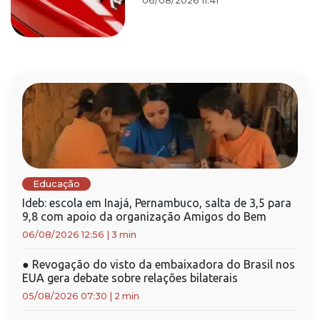
06/08/2026 11:41
Educação
Ideb: escola em Inajá, Pernambuco, salta de 3,5 para
9,8 com apoio da organização Amigos do Bem
06/08/2026 12:56
|
3 min
●
Revogação do visto da embaixadora do Brasil nos
EUA gera debate sobre relações bilaterais
05/08/2026 07:30
|
2 min