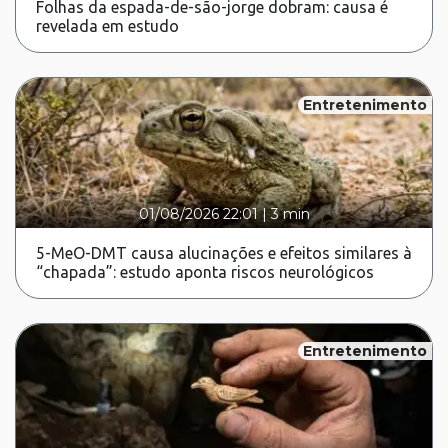
Folhas da espada-de-são-jorge dobram: causa é
revelada em estudo
Entretenimento
01/08/2026 22:01
|
3 min
5-MeO-DMT causa alucinações e efeitos similares à
“chapada”: estudo aponta riscos neurológicos
Entretenimento