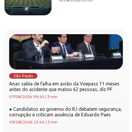
10/08/2026 03:00
São Paulo
Anac sabia de falha em avião da Voepass 11 meses
antes do acidente que matou 62 pessoas, diz PF
07/08/2026 09:20
|
3 min
●
Candidatos ao governo do RJ debatem segurança,
corrupção e criticam ausência de Eduardo Paes
09/08/2026 23:40
|
3 min