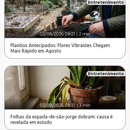
Entretenimento
03/08/2026 09:21
|
2 min
Plantios Antecipados: Flores Vibrantes Chegam
Mais Rápido em Agosto
Entretenimento
03/08/2026 08:31
|
3 min
Folhas da espada-de-são-jorge dobram: causa é
revelada em estudo