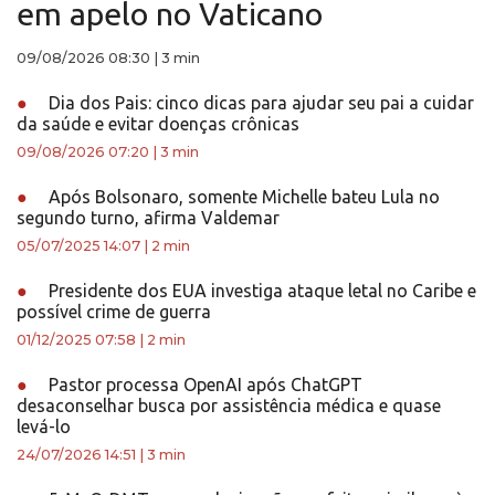
em apelo no Vaticano
09/08/2026 08:30
|
3 min
●
Dia dos Pais: cinco dicas para ajudar seu pai a cuidar
da saúde e evitar doenças crônicas
09/08/2026 07:20
|
3 min
●
Após Bolsonaro, somente Michelle bateu Lula no
segundo turno, afirma Valdemar
05/07/2025 14:07
|
2 min
●
Presidente dos EUA investiga ataque letal no Caribe e
possível crime de guerra
01/12/2025 07:58
|
2 min
●
Pastor processa OpenAI após ChatGPT
desaconselhar busca por assistência médica e quase
levá-lo
24/07/2026 14:51
|
3 min