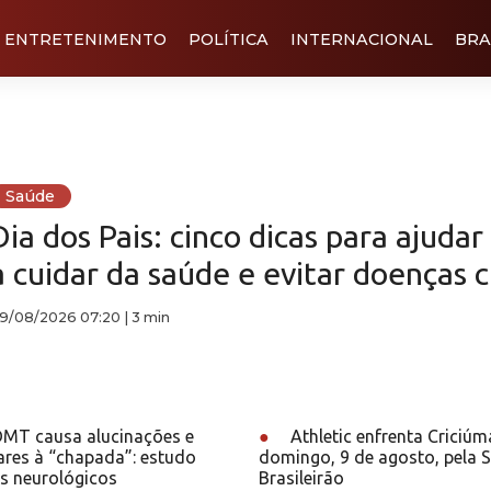
ENTRETENIMENTO
POLÍTICA
INTERNACIONAL
BRA
Saúde
Dia dos Pais: cinco dicas para ajudar
a cuidar da saúde e evitar doenças c
9/08/2026 07:20
|
3 min
T causa alucinações e
●
Athletic enfrenta Criciúm
lares à “chapada”: estudo
domingo, 9 de agosto, pela S
s neurológicos
Brasileirão