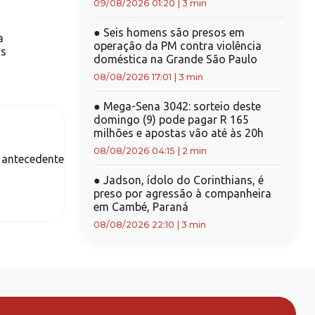
09/08/2026 01:20
|
3 min
●
Seis homens são presos em
a
operação da PM contra violência
ns
doméstica na Grande São Paulo
08/08/2026 17:01
|
3 min
●
Mega-Sena 3042: sorteio deste
domingo (9) pode pagar R 165
milhões e apostas vão até às 20h
08/08/2026 04:15
|
2 min
l antecedente
●
Jadson, ídolo do Corinthians, é
preso por agressão à companheira
em Cambé, Paraná
08/08/2026 22:10
|
3 min