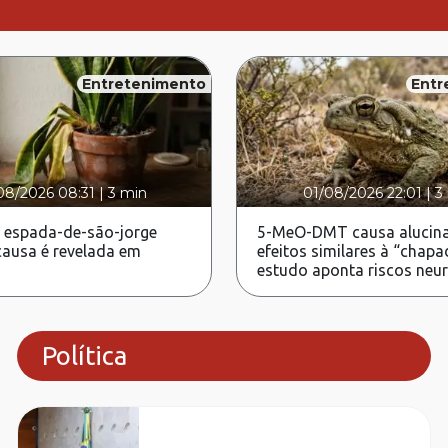
Entretenimento
Entr
08/2026 08:31
|
3 min
01/08/2026 22:01
|
3
 espada-de-são-jorge
5-MeO-DMT causa alucina
ausa é revelada em
efeitos similares à “chapa
estudo aponta riscos neu
Política