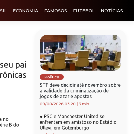
SIL
ECONOMIA
FAMOSOS
FUTEBOL
NOTÍCIAS
 seu pai
rônicas
Política
STF deve decidir até novembro sobre
a validade da criminalização de
jogos de azar e apostas
09/08/2026 03:20
|
3 min
●
PSG e Manchester United se
a no
enfrentam em amistoso no Estádio
érie B do
Ullevi, em Gotemburgo