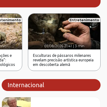
etenimento
Entretenimento
 min
01/08/2026 21:41
|
3 min
ções e
Esculturas de pássaros milenares
da”:
revelam precisão artística europeia
rológicos
em descoberta alemã
Internacional