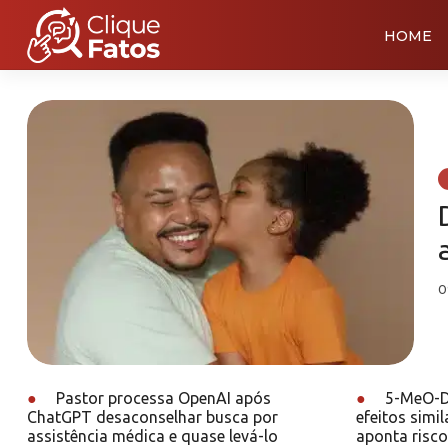
HOME
0
●
Pastor processa OpenAI após
●
5-MeO-DM
ChatGPT desaconselhar busca por
efeitos simi
assistência médica e quase levá-lo
aponta risco