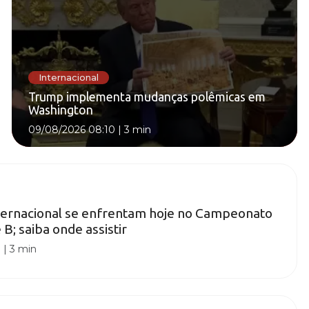
Internacional
Trump implementa mudanças polêmicas em
Washington
09/08/2026 08:10
|
3 min
nternacional se enfrentam hoje no Campeonato
 B; saiba onde assistir
0
|
3 min