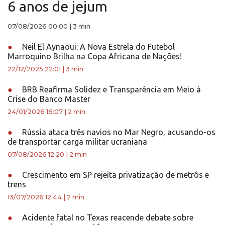
6 anos de jejum
07/08/2026 00:00
|
3 min
●
Neil El Aynaoui: A Nova Estrela do Futebol
Marroquino Brilha na Copa Africana de Nações!
22/12/2025 22:01
|
3 min
●
BRB Reafirma Solidez e Transparência em Meio à
Crise do Banco Master
24/01/2026 16:07
|
2 min
●
Rússia ataca três navios no Mar Negro, acusando-os
de transportar carga militar ucraniana
07/08/2026 12:20
|
2 min
●
Crescimento em SP rejeita privatização de metrôs e
trens
13/07/2026 12:44
|
2 min
●
Acidente fatal no Texas reacende debate sobre