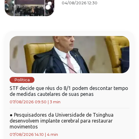
04/08/2026 12:30
Política
STF decide que réus do 8/1 podem descontar tempo
de medidas cautelares de suas penas
07/08/2026 09:50
|
3 min
●
Pesquisadores da Universidade de Tsinghua
desenvolvem implante cerebral para restaurar
movimentos
07/08/2026 14:10
|
4 min