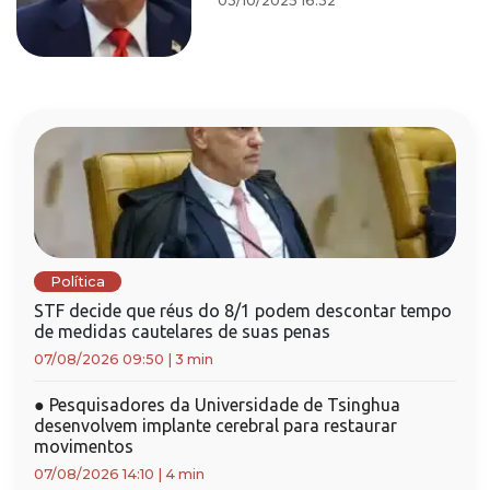
03/10/2025 16:32
Política
STF decide que réus do 8/1 podem descontar tempo
de medidas cautelares de suas penas
07/08/2026 09:50
|
3 min
●
Pesquisadores da Universidade de Tsinghua
desenvolvem implante cerebral para restaurar
movimentos
07/08/2026 14:10
|
4 min