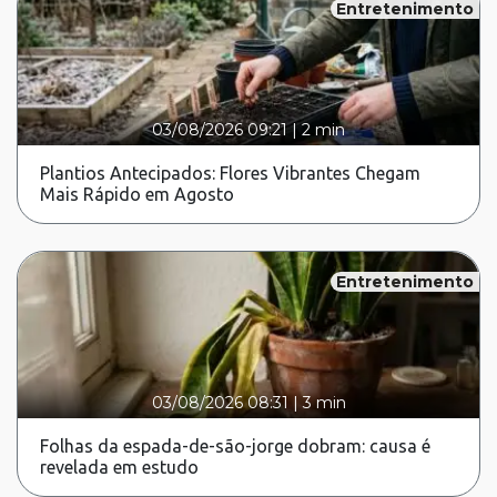
Entretenimento
03/08/2026 09:21
|
2 min
Plantios Antecipados: Flores Vibrantes Chegam
Mais Rápido em Agosto
Entretenimento
03/08/2026 08:31
|
3 min
Folhas da espada-de-são-jorge dobram: causa é
revelada em estudo