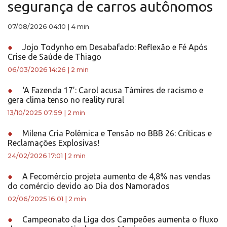
segurança de carros autônomos
07/08/2026 04:10
|
4 min
●
Jojo Todynho em Desabafado: Reflexão e Fé Após
Crise de Saúde de Thiago
06/03/2026 14:26
|
2 min
●
‘A Fazenda 17’: Carol acusa Tàmires de racismo e
gera clima tenso no reality rural
13/10/2025 07:59
|
2 min
●
Milena Cria Polêmica e Tensão no BBB 26: Críticas e
Reclamações Explosivas!
24/02/2026 17:01
|
2 min
●
A Fecomércio projeta aumento de 4,8% nas vendas
do comércio devido ao Dia dos Namorados
02/06/2025 16:01
|
2 min
●
Campeonato da Liga dos Campeões aumenta o fluxo