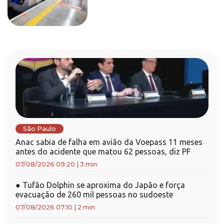
São Paulo
Anac sabia de falha em avião da Voepass 11 meses
antes do acidente que matou 62 pessoas, diz PF
07/08/2026 09:20
|
3 min
●
Tufão Dolphin se aproxima do Japão e força
evacuação de 260 mil pessoas no sudoeste
07/08/2026 07:10
|
2 min