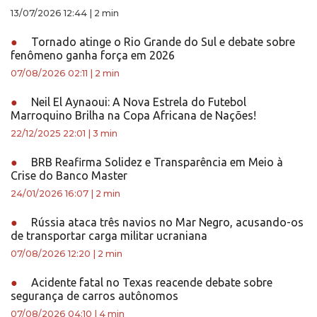
13/07/2026 12:44
|
2 min
●
Tornado atinge o Rio Grande do Sul e debate sobre
fenômeno ganha força em 2026
07/08/2026 02:11
|
2 min
●
Neil El Aynaoui: A Nova Estrela do Futebol
Marroquino Brilha na Copa Africana de Nações!
22/12/2025 22:01
|
3 min
●
BRB Reafirma Solidez e Transparência em Meio à
Crise do Banco Master
24/01/2026 16:07
|
2 min
●
Rússia ataca três navios no Mar Negro, acusando-os
de transportar carga militar ucraniana
07/08/2026 12:20
|
2 min
●
Acidente fatal no Texas reacende debate sobre
segurança de carros autônomos
07/08/2026 04:10
|
4 min