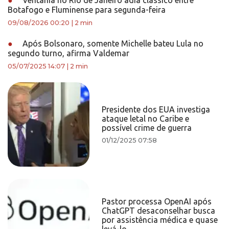
●
Ventania no Rio de Janeiro adia clássico entre
Botafogo e Fluminense para segunda-feira
09/08/2026 00:20
|
2 min
●
Após Bolsonaro, somente Michelle bateu Lula no
segundo turno, afirma Valdemar
05/07/2025 14:07
|
2 min
Presidente dos EUA investiga
ataque letal no Caribe e
possível crime de guerra
01/12/2025 07:58
Pastor processa OpenAI após
ChatGPT desaconselhar busca
por assistência médica e quase