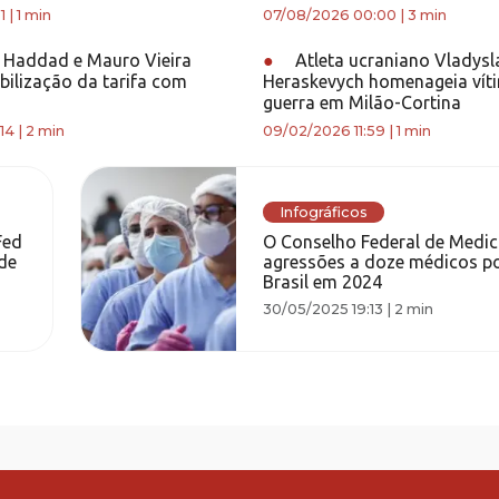
1
|
1 min
07/08/2026 00:00
|
3 min
 Haddad e Mauro Vieira
●
Atleta ucraniano Vladysl
bilização da tarifa com
Heraskevych homenageia vít
guerra em Milão-Cortina
14
|
2 min
09/02/2026 11:59
|
1 min
Infográficos
Fed
O Conselho Federal de Medici
de
agressões a doze médicos po
Brasil em 2024
30/05/2025 19:13
|
2 min