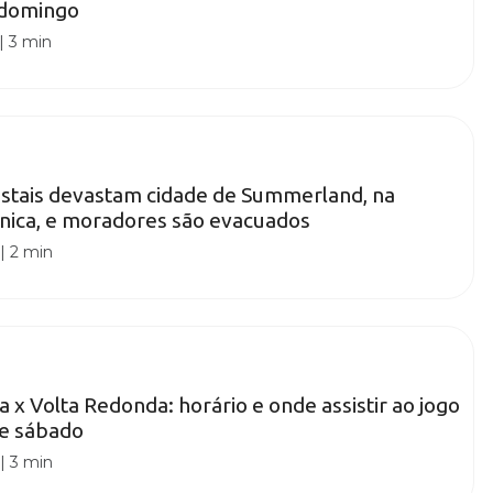
 domingo
|
3 min
estais devastam cidade de Summerland, na
nica, e moradores são evacuados
|
2 min
a x Volta Redonda: horário e onde assistir ao jogo
te sábado
|
3 min