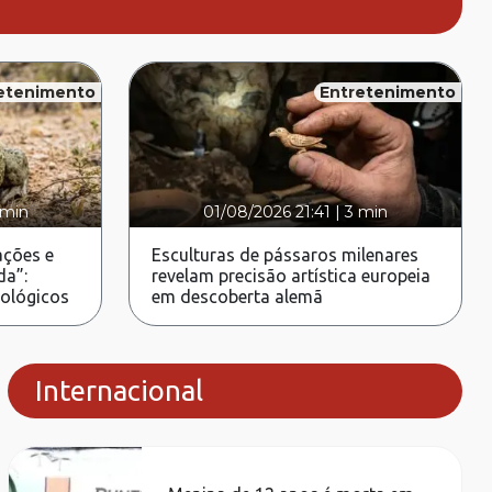
etenimento
Entretenimento
 min
01/08/2026 21:41
|
3 min
ções e
Esculturas de pássaros milenares
da”:
revelam precisão artística europeia
rológicos
em descoberta alemã
Internacional