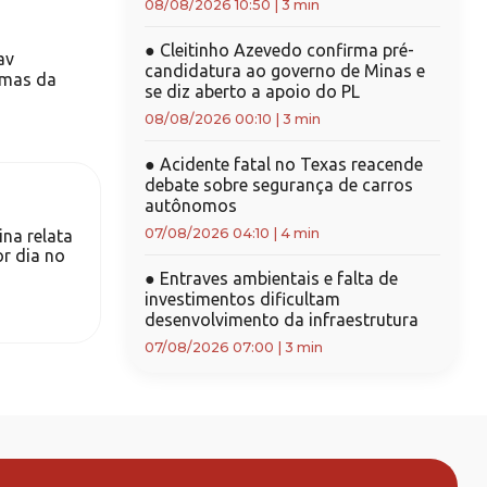
08/08/2026 10:50
|
3 min
●
Cleitinho Azevedo confirma pré-
av
candidatura ao governo de Minas e
imas da
se diz aberto a apoio do PL
08/08/2026 00:10
|
3 min
●
Acidente fatal no Texas reacende
debate sobre segurança de carros
autônomos
07/08/2026 04:10
|
4 min
na relata
r dia no
●
Entraves ambientais e falta de
investimentos dificultam
desenvolvimento da infraestrutura
07/08/2026 07:00
|
3 min