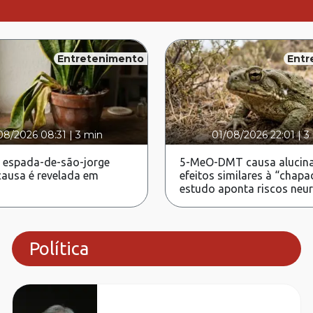
Entretenimento
Entr
08/2026 08:31
|
3 min
01/08/2026 22:01
|
3
 espada-de-são-jorge
5-MeO-DMT causa alucina
ausa é revelada em
efeitos similares à “chapa
estudo aponta riscos neu
Política