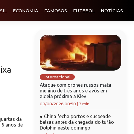
SIL
ECONOMIA
FAMOSOS
FUTEBOL
NOTÍCIAS
ixa
Internacional
Ataque com drones russos mata
menino de três anos e avós em
aldeia próxima a Kiev
08/08/2026 08:50
|
3 min
●
China fecha portos e suspende
quartas da
balsas antes da chegada do tufão
 6 anos de
Dolphin neste domingo