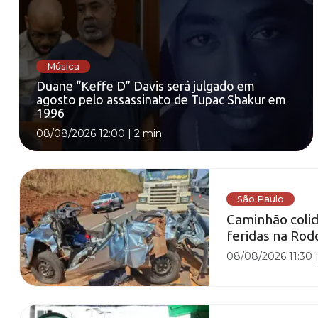
Música
Duane “Keffe D” Davis será julgado em
agosto pelo assassinato de Tupac Shakur em
1996
08/08/2026 12:00
|
2 min
São Paulo
Caminhão colid
feridas na Rod
08/08/2026 11:30