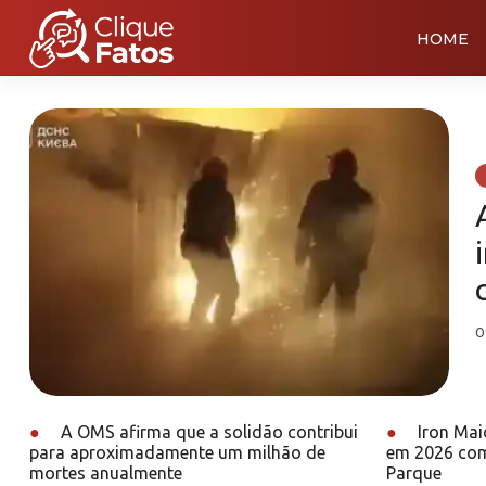
HOME
0
●
A OMS afirma que a solidão contribui
●
Iron Mai
para aproximadamente um milhão de
em 2026 com
mortes anualmente
Parque